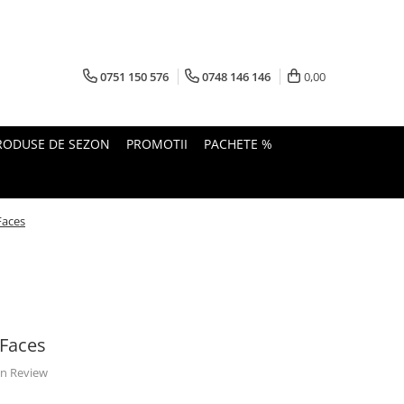
0751 150 576
0748 146 146
0,00
RODUSE DE SEZON
PROMOTII
PACHETE %
Faces
vFaces
 un Review