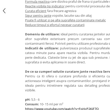
Formula reactiva
care dizolva praful de frana si particulele
Reactie vizibila tip indicator
pentru controlul procesului de
Curata eficient
fara frecare agresiva
Sigur pentru jante
vopsite, lacuite sau din aliaj
Poate fi utilizat si pe alte suprafete contaminate metalic
Reduce timpul si efortul necesar curatarii
Domeniu de utilizare:
ideal pentru curatarea jantelor a
altor suprafete exterioare precum caroseria sau co
contaminanti ferosi. Potrivit pentru utilizare profesionala s
Indicatii de utilizare:
pulverizeaza produsul suprafetele 
cateva minute pana apare reactia vizibila. Pentru murda
perie dedicata. Clateste bine cu jet de apa sub presiune.
suprafata si evita aplicarea in soare direct.
De ce sa cumperi solutie curatare jante reactiva Se
Pentru ca iti ofera o curatare profunda si eficienta c
actioneaza inteligent asupra contaminantilor, protejand in 
ideala pentru intretinere regulata sau detailing profesio
vizibile.
pH:
5,5 - 6
Consum:
10- 15 ml per m²
https://www.youtube.com/watch?v=FoHcP2KjF7Q