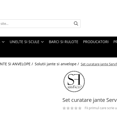
G
UNELTE SI SCULE
BARCI SI RULOTE
PRODUCATORI
P
ANTE SI ANVELOPE /
Solutii jante si anvelope /
Set curatare jante Serv
Set curatare jante Ser
Fii primul care scrie