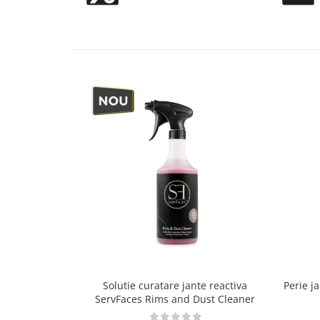
Accesorii intretinere si protectie
DETAILING RAPID EXTERIOR
Solutii detailing rapid
Accesorii detailing rapid
ACCESORII EXTERIOR
CONSUMABILE AUTO
Solutie curatare jante reactiva
Perie j
ServFaces Rims and Dust Cleaner