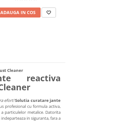
ADAUGA IN COS
Dust Cleaner
nte reactiva
Cleaner
a efort!
Solutia curatare jante
s profesional cu formula activa,
a particulelor metalice. Datorita
i indeparteaza in siguranta, fara a