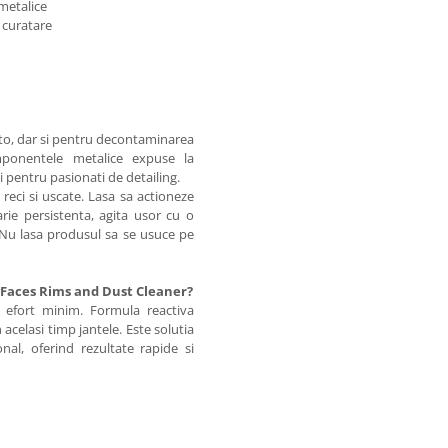
 metalice
 curatare
uto, dar si pentru decontaminarea
mponentele metalice expuse la
i pentru pasionati de detailing.
reci si uscate. Lasa sa actioneze
rie persistenta, agita usor cu o
 Nu lasa produsul sa se usuce pe
rvFaces Rims and Dust Cleaner?
u efort minim. Formula reactiva
acelasi timp jantele. Este solutia
nal, oferind rezultate rapide si