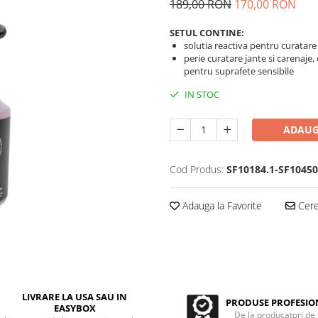
189,00 RON
170,00 RON
SETUL CONTINE:
solutia reactiva pentru curatare 
perie curatare jante si carenaje,
pentru suprafete sensibile
IN STOC
ADAUG
Cod Produs:
SF10184.1-SF10450
Adauga la Favorite
Cere 
LIVRARE LA USA SAU IN
PRODUSE PROFESIO
EASYBOX
De la producatori de