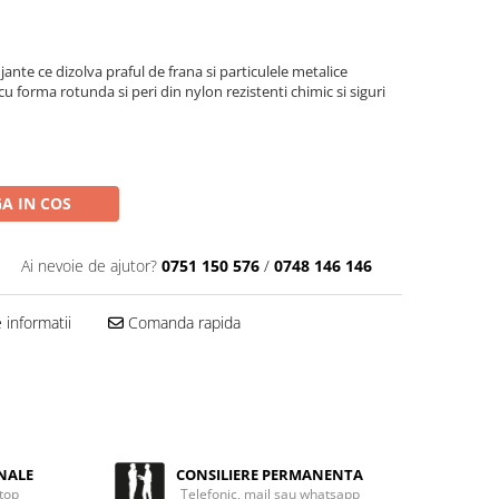
jante ce dizolva praful de frana si particulele metalice
 cu forma rotunda si peri din nylon rezistenti chimic si siguri
A IN COS
Ai nevoie de ajutor?
0751 150 576
/
0748 146 146
informatii
Comanda rapida
NALE
CONSILIERE PERMANENTA
 top
Telefonic, mail sau whatsapp