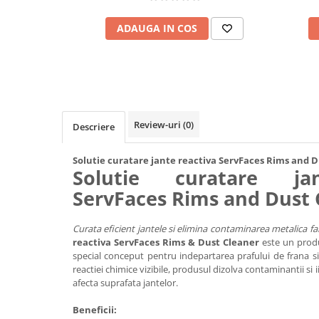
ADAUGA IN COS
Review-uri
(0)
Descriere
Solutie curatare jante reactiva ServFaces Rims and 
Solutie curatare ja
ServFaces Rims and Dust 
Curata eficient jantele si elimina contaminarea metalica far
reactiva ServFaces Rims & Dust Cleaner
este un produ
special conceput pentru indepartarea prafului de frana si 
reactiei chimice vizibile, produsul dizolva contaminantii si i
afecta suprafata jantelor.
Beneficii: