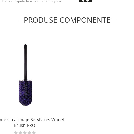
Livrare rapida la usa sau in easybox
PRODUSE COMPONENTE
ante si carenaje ServFaces Wheel
Brush PRO