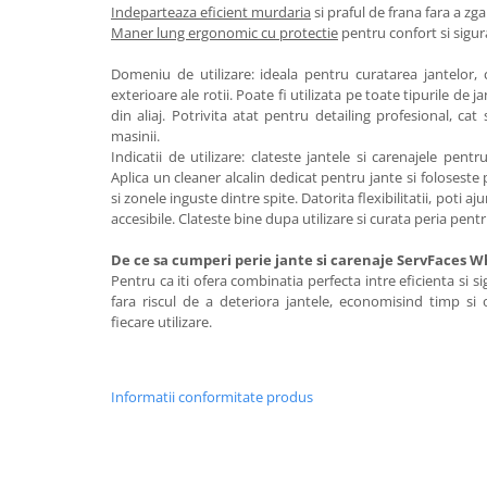
Indeparteaza eficient murdaria
si praful de frana fara a zga
Maner lung ergonomic cu protectie
pentru confort si sigura
Domeniu de utilizare: ideala pentru curatarea jantelor,
exterioare ale rotii. Poate fi utilizata pe toate tipurile de 
din aliaj. Potrivita atat pentru detailing profesional, cat
masinii.
Indicatii de utilizare: clateste jantele si carenajele pen
Aplica un cleaner alcalin dedicat pentru jante si foloseste
si zonele inguste dintre spite. Datorita flexibilitatii, poti aj
accesibile. Clateste bine dupa utilizare si curata peria pent
De ce sa cumperi perie jante si carenaje ServFaces 
Pentru ca iti ofera combinatia perfecta intre eficienta si s
fara riscul de a deteriora jantele, economisind timp si o
fiecare utilizare.
Informatii conformitate produs