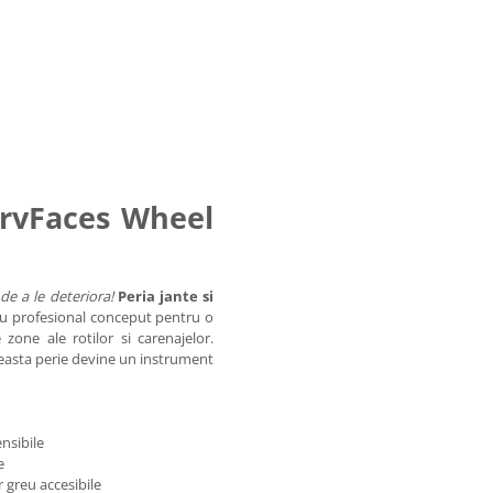
ServFaces Wheel
 de a le deteriora!
Peria jante si
u profesional conceput pentru o
e zone ale rotilor si carenajelor.
aceasta perie devine un instrument
nsibile
e
 greu accesibile