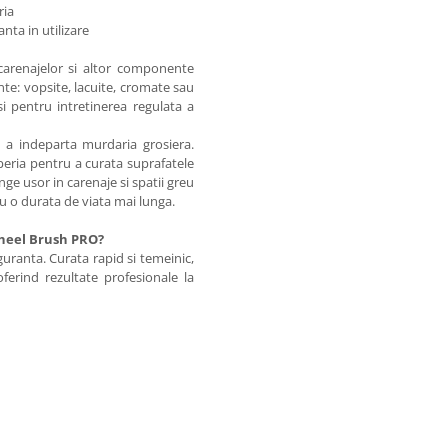
ria
nta in utilizare
 carenajelor si altor componente
jante: vopsite, lacuite, cromate sau
 si pentru intretinerea regulata a
tru a indeparta murdaria grosiera.
 peria pentru a curata suprafatele
unge usor in carenaje si spatii greu
ru o durata de viata mai lunga.
Wheel Brush PRO?
iguranta. Curata rapid si temeinic,
ferind rezultate profesionale la