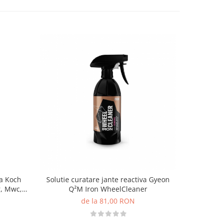
va Koch
Solutie curatare jante reactiva Gyeon
Solutie 
, Mwc,
Q²M Iron WheelCleaner
Chemie R
de la 81,00 RON