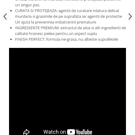
un singur pas.
CURATA SI PROTEJEAZA: agentii de curatare inlatura delicat
murdaria si grasimile de pe suprafata iar agentii de protectie
UV ajuta la prevenirea imbatranirii premature
INGREDIENTE PREMIUM: extractul de aloe si alti ingredienti de
calitate hranesc pielea pentru un aspect suplu
FINISH PERFECT: formula ne-grasa, nu albeste suprafetele