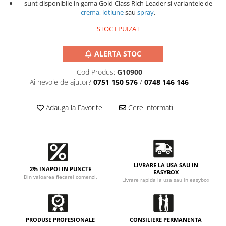
Accesorii intretinere si protectie
sunt disponibile in gama Gold Class Rich Leader si variantele de
crema
,
lotiune
sau
spray
.
DETAILING RAPID EXTERIOR
Solutii detailing rapid
STOC EPUIZAT
Accesorii detailing rapid
ALERTA STOC
ACCESORII EXTERIOR
CONSUMABILE AUTO
Cod Produs:
G10900
Ai nevoie de ajutor?
0751 150 576
/
0748 146 146
Adauga la Favorite
Cere informatii
LIVRARE LA USA SAU IN
2% INAPOI IN PUNCTE
EASYBOX
Din valoarea fiecarei comenzi.
Livrare rapida la usa sau in easybox
PRODUSE PROFESIONALE
CONSILIERE PERMANENTA