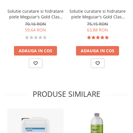
Solutie curatare si hidratare
Solutie curatare si hidratare
piele Meguiar's Gold Class
piele Meguiar's Gold Class
Rich Leather Spray, 450ml
Rich Leather Lotion, 473ml
70,16 RON
75,15 RON
59,64 RON
63,88 RON
ADAUGA IN COS
ADAUGA IN COS
PRODUSE SIMILARE