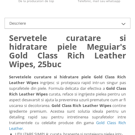
De la producatori de top
Telefonic, mail sau whatsapp
Descriere
Servetele curatare si
hidratare piele Meguiar's
Gold Class Rich Leather
Wipes, 25buc
Servetelele curatare si hidratare piele Gold Class Rich
Leather Wipes
ingrijesc si protejeaza rapid intr-un singur pas
suprafetele din piele. Formula delicata dar efectiva a
Gold Class
Rich Leather Wipes
curata, reface si ingrijeste pielea pentru un
aspect desavarsit si ajuta la prevenirea uzurii premature cum ar fi
uscarea si decolorarea.
Gold Class Rich Leather Wipes
contine
igrediente premium. Acestea sunt solutia ideala pentru un
detailing rapid sau pentru intretinerea suprafetelor intre
tratamentele cu celelalte produse din gama
Gold Class Rich
Leather
.
UTILIZARE SIMPLA: curata, hraneste si protejeaza pielea intr-