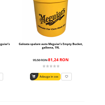
-15%
guiar’s
Galeata spalare auto Meguiar’s Empty Bucket,
Gratar prote
galbena, 19L
81,24 RON
95,58 RON
86
Adauga in cos