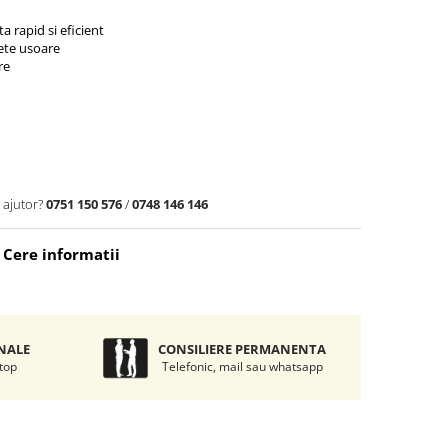
a rapid si eficient
pete usoare
re
 ajutor?
0751 150 576
/
0748 146 146
Cere informatii
NALE
CONSILIERE PERMANENTA
 top
Telefonic, mail sau whatsapp