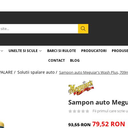
UNELTE SI SCULE
BARCI SI RULOTE
PRODUCATORI
PRODUSE
CONTACT
BLOG
PALARE /
Solutii spalare auto /
Sampon auto Meguiar's Wash Plus, 709
Sampon auto Megui
Fii primul care scrie
79,52 RON
93,55 RON