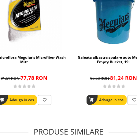
crofibra Meguiar's Microfiber Wash
Galeata albastra spalare auto Me
Mitt
Empty Bucket, 19L
77,78 RON
81,24 RON
91,51 RON
95,58 RON
Adauga in cos
Adauga in cos
PRODUSE SIMILARE