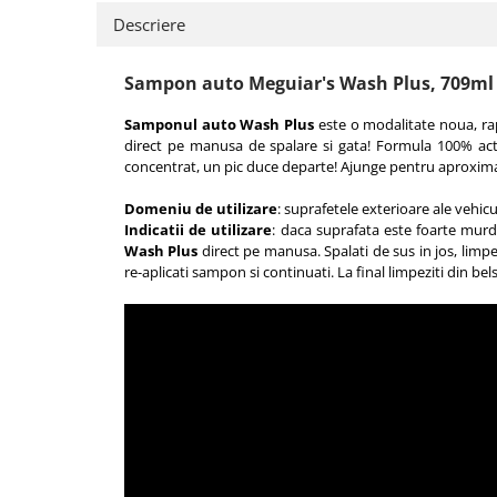
Accesorii intretinere si protectie
Descriere
DETAILING RAPID EXTERIOR
Solutii detailing rapid
Sampon auto Meguiar's Wash Plus, 709ml
Accesorii detailing rapid
ACCESORII EXTERIOR
Samponul auto Wash Plus
este o modalitate noua, rap
direct pe manusa de spalare si gata! Formula 100% act
CONSUMABILE AUTO
concentrat, un pic duce departe! Ajunge pentru aproximat
Domeniu de utilizare
: suprafetele exterioare ale vehicu
Indicatii de utilizare
: daca suprafata este foarte murd
Wash Plus
direct pe manusa. Spalati de sus in jos, limp
re-aplicati sampon si continuati. La final limpeziti din be