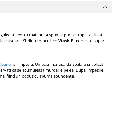
 galeata pentru mai multa spuma; pur si simplu aplicati-l
petele usoare! Si din moment ce
Wash Plus +
este super
leaner
si limpeziti. Umeziti
manusa de spalare
si aplicati
servati ca se acumuleaza murdarie pe ea. Dupa limpezire,
spuma, fiind un podus cu spuma abundenta.