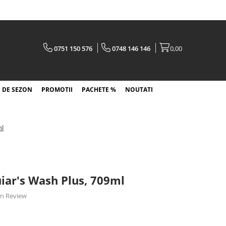
0751 150 576
0748 146 146
0,00
 DE SEZON
PROMOTII
PACHETE %
NOUTATI
ml
ar's Wash Plus, 709ml
 un Review