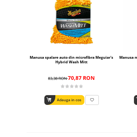
Manusa spalare auto din microfibra Meguiar's
Manusa mi
Hybrid Wash Mitt
70,87 RON
83,38 RON
Adauga in cos