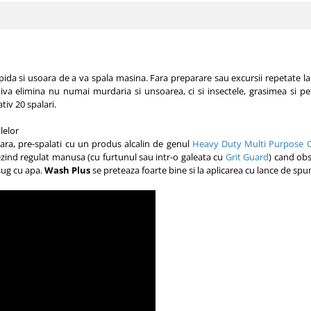
ida si usoara de a va spala masina. Fara preparare sau excursii repetate la
iva elimina nu numai murdaria si unsoarea, ci si insectele, grasimea si 
iv 20 spalari.
lelor
ara, pre-spalati cu un produs alcalin de genul
Heavy Duty Multi Purpose C
ezind regulat manusa (cu furtunul sau intr-o galeata cu
Grit Guard
) cand ob
lsug cu apa.
Wash Plus
se preteaza foarte bine si la aplicarea cu lance de 