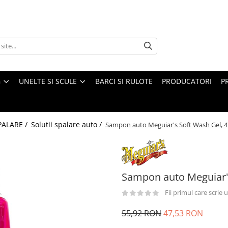
G
UNELTE SI SCULE
BARCI SI RULOTE
PRODUCATORI
P
PALARE /
Solutii spalare auto /
Sampon auto Meguiar's Soft Wash Gel, 
Sampon auto Meguiar'
Fii primul care scrie
55,92 RON
47,53 RON