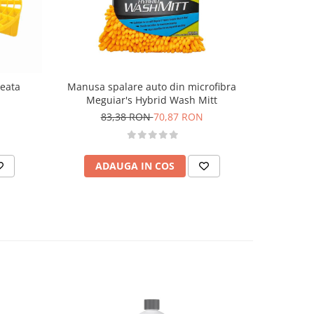
leata
Manusa spalare auto din microfibra
Manusa mic
Meguiar's Hybrid Wash Mitt
83,38 RON
70,87 RON
9
ADAUGA IN COS
AD