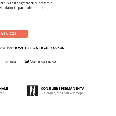
cate, nu este agresiv cu suprafetele
ei datorita particulelor optice
A IN COS
e ajutor?
0751 150 576
/
0748 146 146
informatii
Comanda rapida
NALE
CONSILIERE PERMANENTA
 top
Telefonic, mail sau whatsapp