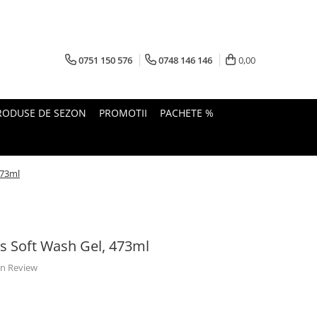
0751 150 576
0748 146 146
0,00
RODUSE DE SEZON
PROMOTII
PACHETE %
473ml
s Soft Wash Gel, 473ml
 un Review