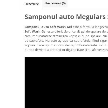
Accesorii intretinere si protectie
Review-uri
(0)
Descriere
DETAILING RAPID EXTERIOR
Solutii detailing rapid
Samponul auto Meguiars 
Accesorii detailing rapid
ACCESORII EXTERIOR
Samponul auto Soft Wash Gel
este o formula longeviva
Soft Wash Gel
este diferit de orice alt gel de spalare de 
CONSUMABILE AUTO
care imbunatatesc stralucirea vopselei dupa spalare. Nu i
pe suprafete. Nu este agresiv cu suprafetele, fiind sigur
vopsea. Face spuma consistenta, imbunatateste luciul s
durata de viata a protectiilor deja aplicate si nu afecteaza s