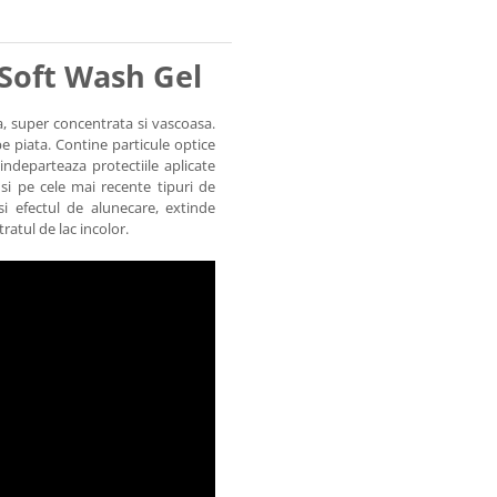
Soft Wash Gel
, super concentrata si vascoasa.
pe piata. Contine particule optice
ndeparteaza protectiile aplicate
 si pe cele mai recente tipuri de
i efectul de alunecare, extinde
tratul de lac incolor.