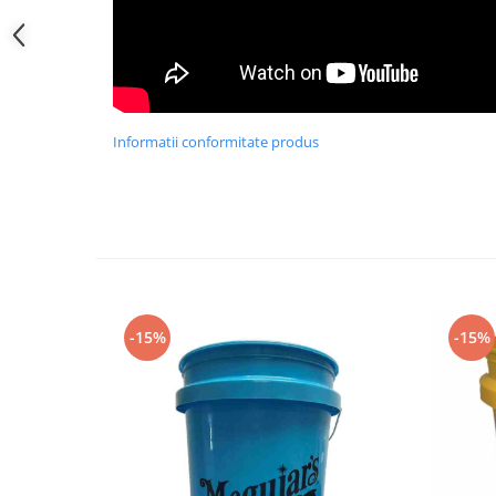
Informatii conformitate produs
-15%
-15%