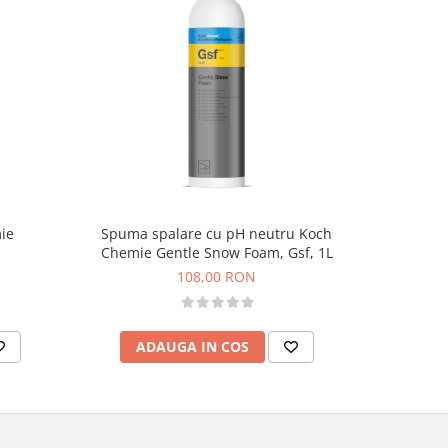
-15%
ie
Spuma spalare cu pH neutru Koch
Sampon
Chemie Gentle Snow Foam, Gsf, 1L
Ultim
108,00 RON
7
ADAUGA IN COS
AD