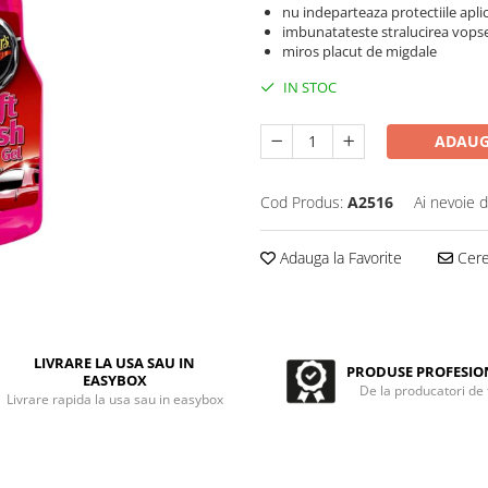
nu indeparteaza protectiile apli
imbunatateste stralucirea vopsel
miros placut de migdale
IN STOC
ADAUG
Cod Produs:
A2516
Ai nevoie d
Adauga la Favorite
Cere 
LIVRARE LA USA SAU IN
PRODUSE PROFESIO
EASYBOX
De la producatori de
Livrare rapida la usa sau in easybox