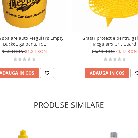
a spalare auto Meguiar’s Empty
Gratar protectie pentru ga
Bucket, galbena, 19L
Meguiar's Grit Guard
95,58 RON
81,24 RON
86,43 RON
73,47 RON
ADAUGA IN COS
ADAUGA IN COS
PRODUSE SIMILARE