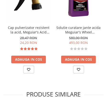
Cap pulverizator rezistent
Solutie curatare jante acida
la acid, Meguiar's Acid
Meguiar's Wheel
Resistant Sprayer
Brightener, 3,78L
28,47 RON
580,00 RON
24,20 RON
493,00 RON
ADAUGA IN COS
ADAUGA IN COS
PRODUSE SIMILARE