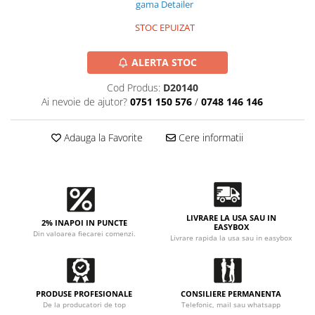
Accesorii intretinere si protectie
gama Detailer
DETAILING RAPID EXTERIOR
STOC EPUIZAT
Solutii detailing rapid
Accesorii detailing rapid
ALERTA STOC
ACCESORII EXTERIOR
Cod Produs:
D20140
CONSUMABILE AUTO
Ai nevoie de ajutor?
0751 150 576
/
0748 146 146
Adauga la Favorite
Cere informatii
LIVRARE LA USA SAU IN
2% INAPOI IN PUNCTE
EASYBOX
Din valoarea fiecarei comenzi.
Livrare rapida la usa sau in easybox
PRODUSE PROFESIONALE
CONSILIERE PERMANENTA
De la producatori de top
Telefonic, mail sau whatsapp