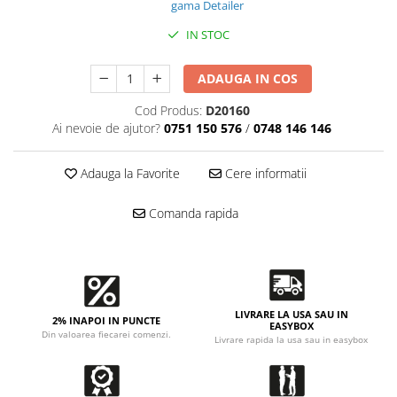
Accesorii intretinere si protectie
gama Detailer
DETAILING RAPID EXTERIOR
IN STOC
Solutii detailing rapid
Accesorii detailing rapid
ADAUGA IN COS
ACCESORII EXTERIOR
Cod Produs:
D20160
CONSUMABILE AUTO
Ai nevoie de ajutor?
0751 150 576
/
0748 146 146
Adauga la Favorite
Cere informatii
Comanda rapida
LIVRARE LA USA SAU IN
2% INAPOI IN PUNCTE
EASYBOX
Din valoarea fiecarei comenzi.
Livrare rapida la usa sau in easybox