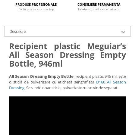
PRODUSE PROFESIONALE
CONSILIERE PERMANENTA
De la producatori de top
Telefonic, mail sau whatsapp
Descriere
Recipient plastic Meguiar’s
All Season Dressing Empty
Bottle, 946ml
All Season Dressing Empty Bottle
, recipient plastic 946 ml, este
o sticlă de pulverizare cu etichetă serigrafiata
D160 All Season
Dressing
. Se vinde doar sticla, pulverizatorul se vinde separat.