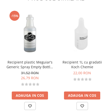
-15%
Recipient plastic Meguiar’s
Recipient 1L cu gradatii
Generic Spray Empty Bottle,
Koch Chemie
946ml
31,52 RON
22,00 RON
26,79 RON
ADAUGA IN COS
ADAUGA IN COS