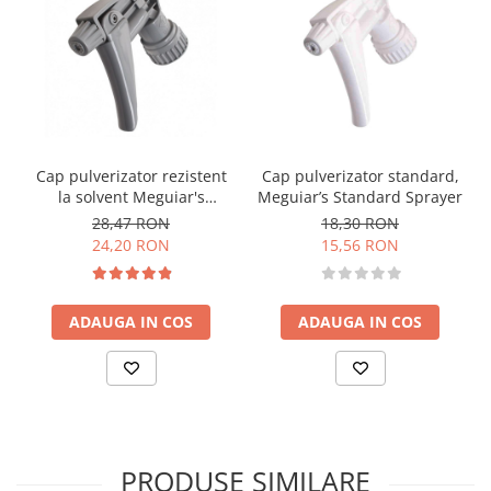
Cap pulverizator rezistent
Cap pulverizator standard,
la solvent Meguiar's
Meguiar’s Standard Sprayer
Chemical Resistant Sprayer
28,47 RON
18,30 RON
24,20 RON
15,56 RON
ADAUGA IN COS
ADAUGA IN COS
PRODUSE SIMILARE