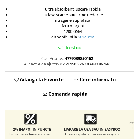
Accesorii intretinere si protectie
DETAILING RAPID EXTERIOR
ultra absorbant, uscare rapida
nu lasa scame sau urme nedorite
Solutii detailing rapid
nu zgarie suprafata
Accesorii detailing rapid
fara margini
1200 GSM
ACCESORII EXTERIOR
disponibil si la
60x40cm
CONSUMABILE AUTO
In stoc
Cod Produs:
4779039850462
Ai nevoie de ajutor?
0751 150 576
/
0748 146 146
Adauga la Favorite
Cere informatii
Comanda rapida
PROD
De l
2% INAPOI IN PUNCTE
LIVRARE LA USA SAU IN EASYBOX
Din valoarea fiecarei comenzi.
Livrare rapida la usa sau in easybox