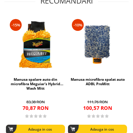
RECOMANDARI
-15%
-10%
Manusa spalare auto din
Manusa microfibra spalat auto
microfibra Meguiar's Hybrid
ADBL ProMitt
Wash Mitt
83,38 RON
111,76 RON
70,87 RON
100,57 RON
Adauga in cos
Adauga in cos