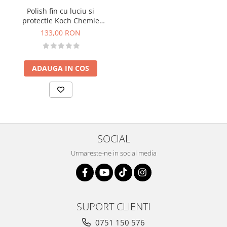
Polish fin cu luciu si
protectie Koch Chemie
Lack-Polish violett, P2.03, 1L
133,00 RON
ADAUGA IN COS
SOCIAL
Urmareste-ne in social media
SUPORT CLIENTI
0751 150 576