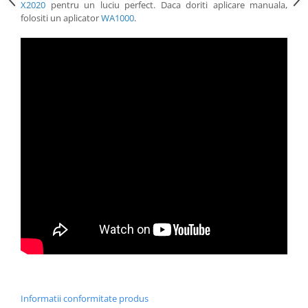
X2020
pentru un luciu perfect. Daca doriti aplicare manuala,
folositi un aplicator
WA1000
.
Informatii conformitate produs