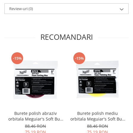
Review-uri
(0)
RECOMANDARI
-15%
-15%
Burete polish abraziv
Burete polish mediu
orbitala Meguiar's Soft Buff
orbitala Meguiar's Soft Buff
DA Foam Cutting Disc,
DA Foam Polishing Disc,
88,46 RON
88,46 RON
grena, 127mm
galben, 127mm
75,19 RON
75,19 RON