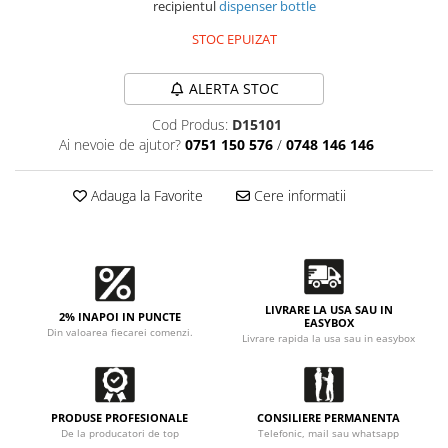
Accesorii intretinere si protectie
recipientul
dispenser bottle
DETAILING RAPID EXTERIOR
STOC EPUIZAT
Solutii detailing rapid
Accesorii detailing rapid
ALERTA STOC
ACCESORII EXTERIOR
Cod Produs:
D15101
CONSUMABILE AUTO
Ai nevoie de ajutor?
0751 150 576
/
0748 146 146
Adauga la Favorite
Cere informatii
LIVRARE LA USA SAU IN
2% INAPOI IN PUNCTE
EASYBOX
Din valoarea fiecarei comenzi.
Livrare rapida la usa sau in easybox
PRODUSE PROFESIONALE
CONSILIERE PERMANENTA
De la producatori de top
Telefonic, mail sau whatsapp