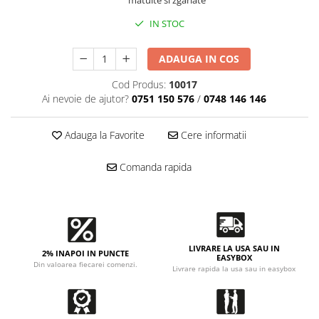
Accesorii intretinere si protectie
matuite si zgariate
DETAILING RAPID EXTERIOR
IN STOC
Solutii detailing rapid
ADAUGA IN COS
Accesorii detailing rapid
ACCESORII EXTERIOR
Cod Produs:
10017
Ai nevoie de ajutor?
0751 150 576
/
0748 146 146
CONSUMABILE AUTO
Adauga la Favorite
Cere informatii
Comanda rapida
LIVRARE LA USA SAU IN
2% INAPOI IN PUNCTE
EASYBOX
Din valoarea fiecarei comenzi.
Livrare rapida la usa sau in easybox