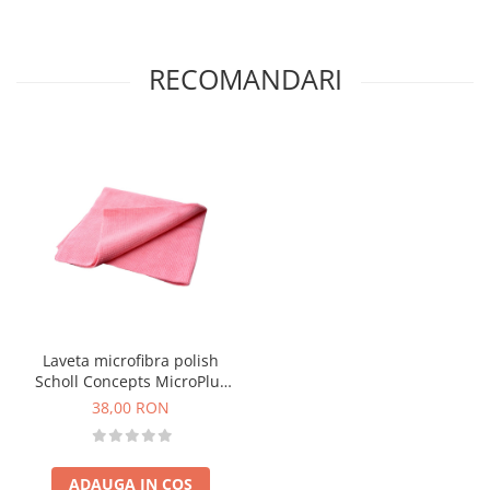
RECOMANDARI
Laveta microfibra polish
Scholl Concepts MicroPlus
Polishing Cloth, 40x40cm,
38,00 RON
roz
ADAUGA IN COS