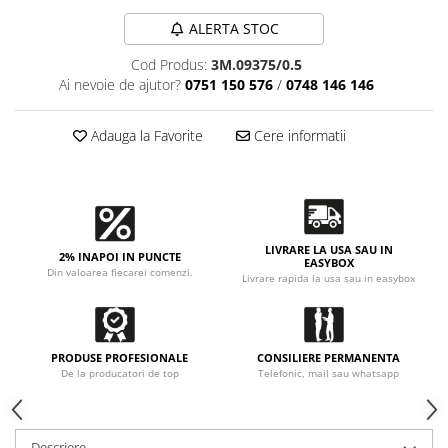
Accesorii intretinere si protectie
DETAILING RAPID EXTERIOR
ALERTA STOC
Solutii detailing rapid
Cod Produs:
3M.09375/0.5
Accesorii detailing rapid
Ai nevoie de ajutor?
0751 150 576
/
0748 146 146
ACCESORII EXTERIOR
Adauga la Favorite
Cere informatii
CONSUMABILE AUTO
LIVRARE LA USA SAU IN
2% INAPOI IN PUNCTE
EASYBOX
Din valoarea fiecarei comenzi.
Livrare rapida la usa sau in easybox
PRODUSE PROFESIONALE
CONSILIERE PERMANENTA
De la producatori de top
Telefonic, mail sau whatsapp
Descriere