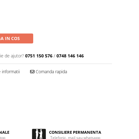
A IN COS
ie de ajutor?
0751 150 576
/
0748 146 146
informatii
Comanda rapida
NALE
CONSILIERE PERMANENTA
 top
Telefonic, mail sau whatsapp