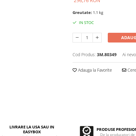
296,76 RON
Greutate:
1.1 kg
IN STOC
ADAUG
Cod Produs:
3M.80349
Ai nevo
Adauga la Favorite
Cere 
LIVRARE LA USA SAU IN
PRODUSE PROFESIO
EASYBOX
De la producatori de