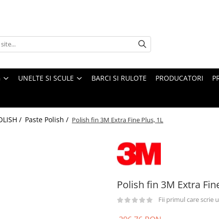
G
UNELTE SI SCULE
BARCI SI RULOTE
PRODUCATORI
P
OLISH /
Paste Polish /
Polish fin 3M Extra Fine Plus, 1L
Polish fin 3M Extra Fin
Fii primul care scrie