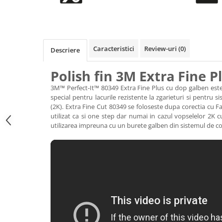
Accesorii intretinere si protectie
DETAILING RAPID EXTERIOR
Solutii detailing rapid
Accesorii detailing rapid
Caracteristici
Review-uri
(0)
Descriere
ACCESORII EXTERIOR
CONSUMABILE AUTO
Polish fin 3M Extra Fine Pl
3M™ Perfect-It™ 80349 Extra Fine Plus cu dop galben este
special pentru lacurile rezistente la zgarieturi si pentru
(2K). Extra Fine Cut 80349 se foloseste dupa corectia cu F
utilizat ca si one step dar numai in cazul vopselelor 2K
utilizarea impreuna cu un burete galben din sistemul de 