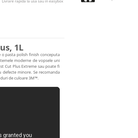
Livrare rapida la usa sau in easybox
us, 1L
 o pasta polish finish conceputa
 sistemele moderne de vopsele uni
ast Cut Plus Extreme sau poate fi
 cu defecte minore. Se recomanda
coduri de culoare 3M™.