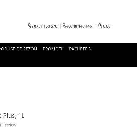
0751 150 576
0748 146 146
0,00
RODUSE DE SEZON
PROMOTII
PACHETE %
e Plus, 1L
 un Review