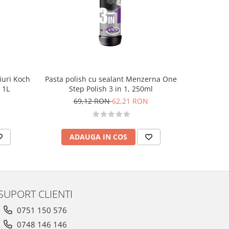
-10%
eiuri Koch
Pasta polish cu sealant Menzerna One
Pasta po
 1L
Step Polish 3 in 1, 250ml
Cut
69,12 RON
62,21 RON
7
ADAUGA IN COS
AD
SUPORT CLIENTI
0751 150 576
0748 146 146