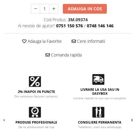
Accesorii intretinere si protectie
DETAILING RAPID EXTERIOR
ADAUGA IN COS
Solutii detailing rapid
Cod Produs:
3M.09374
Accesorii detailing rapid
Ai nevoie de ajutor?
0751 150 576
/
0748 146 146
ACCESORII EXTERIOR
Adauga la Favorite
Cere informatii
CONSUMABILE AUTO
Comanda rapida
LIVRARE LA USA SAU IN
2% INAPOI IN PUNCTE
EASYBOX
Din valoarea fiecarei comenzi.
Livrare rapida la usa sau in easybox
PRODUSE PROFESIONALE
CONSILIERE PERMANENTA
De la producatori de top
Telefonic, mail sau whatsapp