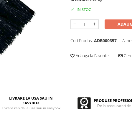
IN STOC
ADAUG
Cod Produs:
ADB000357
Ai ne
Adauga la Favorite
Cere 
LIVRARE LA USA SAU IN
PRODUSE PROFESIO
EASYBOX
De la producatori de
Livrare rapida la usa sau in easybox