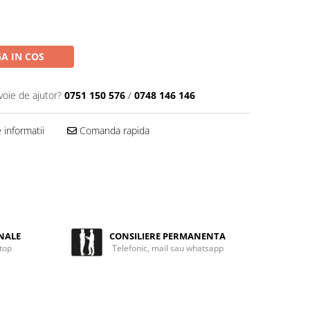
A IN COS
voie de ajutor?
0751 150 576
/
0748 146 146
informatii
Comanda rapida
NALE
CONSILIERE PERMANENTA
 top
Telefonic, mail sau whatsapp