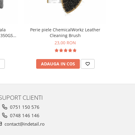
ala
Perie piele ChemicalWorkz Leather
Lave
l 350GSM,
Cleaning Brush
Chemica
Towe
23,00 RON
ADAUGA IN COS
V
SUPORT CLIENTI
0751 150 576
0748 146 146
contact@indetail.ro