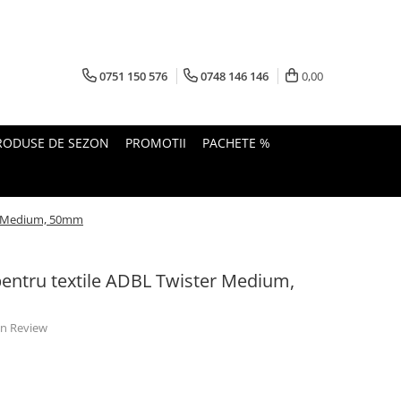
0751 150 576
0748 146 146
0,00
RODUSE DE SEZON
PROMOTII
PACHETE %
er Medium, 50mm
pentru textile ADBL Twister Medium,
 un Review