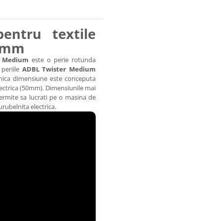
entru textile
50mm
er Medium
este o perie rotunda
 periile
ADBL Twister Medium
 mica dimensiune este conceputa
ectrica (50mm). Dimensiunile mai
rmite sa lucrati pe o masina de
urubelnita electrica.