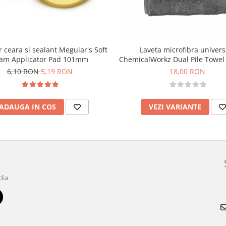
r ceara si sealant Meguiar's Soft
Laveta microfibra univers
am Applicator Pad 101mm
ChemicalWorkz Dual Pile Towe
40×40cm
6,10 RON
5,19 RON
18,00 RON
ADAUGA IN COS
VEZI VARIANTE
dia