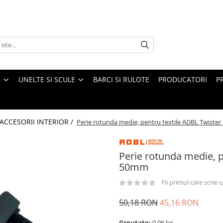
G
UNELTE SI SCULE
BARCI SI RULOTE
PRODUCATORI
P
ACCESORII INTERIOR /
Perie rotunda medie, pentru textile ADBL Twist
Perie rotunda medie, 
50mm
Fii primul care scrie
50,18 RON
45,16 RON
Greutate:
0.06 kg