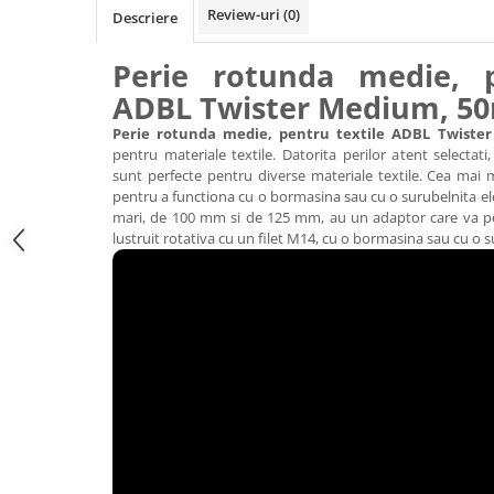
Accesorii intretinere si protectie
Review-uri
(0)
Descriere
DETAILING RAPID EXTERIOR
Solutii detailing rapid
Perie rotunda medie, p
Accesorii detailing rapid
ADBL Twister Medium, 
ACCESORII EXTERIOR
Perie rotunda medie, pentru textile ADBL Twist
CONSUMABILE AUTO
pentru materiale textile. Datorita perilor atent selectati,
sunt perfecte pentru diverse materiale textile. Cea mai
pentru a functiona cu o bormasina sau cu o surubelnita el
mari, de 100 mm si de 125 mm, au un adaptor care va pe
lustruit rotativa cu un filet M14, cu o bormasina sau cu o s