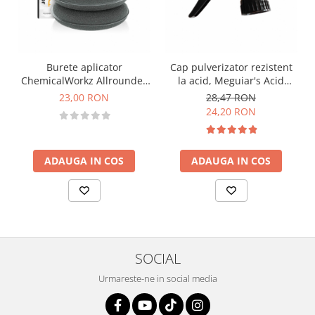
Burete aplicator
Cap pulverizator rezistent
ChemicalWorkz Allrounder
la acid, Meguiar's Acid
Hand Applicator, negru, set
Resistant Sprayer
23,00 RON
28,47 RON
4 buc
24,20 RON
ADAUGA IN COS
ADAUGA IN COS
SOCIAL
Urmareste-ne in social media