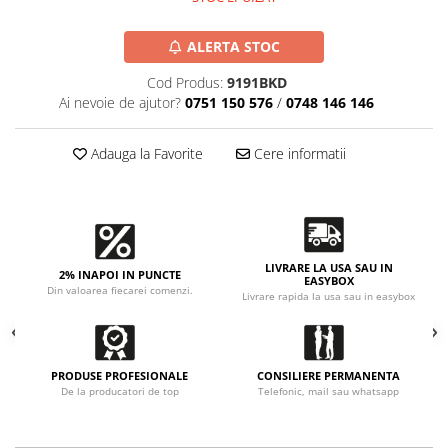
Accesorii intretinere si protectie
DETAILING RAPID EXTERIOR
ALERTA STOC
Solutii detailing rapid
Cod Produs:
9191BKD
Accesorii detailing rapid
Ai nevoie de ajutor?
0751 150 576
/
0748 146 146
ACCESORII EXTERIOR
CONSUMABILE AUTO
Adauga la Favorite
Cere informatii
LIVRARE LA USA SAU IN
2% INAPOI IN PUNCTE
EASYBOX
Din valoarea fiecarei comenzi.
Livrare rapida la usa sau in easybox
PRODUSE PROFESIONALE
CONSILIERE PERMANENTA
De la producatori de top
Telefonic, mail sau whatsapp