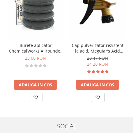
Burete aplicator
Cap pulverizator rezistent
ChemicalWorkz Allrounder
la acid, Meguiar's Acid
Hand Applicator, negru, set
Resistant Sprayer
23,00 RON
28,47 RON
4 buc
24,20 RON
ADAUGA IN COS
ADAUGA IN COS
SOCIAL