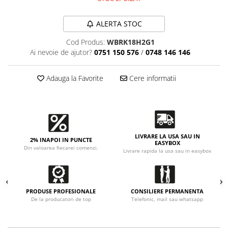
Accesorii intretinere si protectie
DETAILING RAPID EXTERIOR
ALERTA STOC
Solutii detailing rapid
Cod Produs:
WBRK18H2G1
Accesorii detailing rapid
Ai nevoie de ajutor?
0751 150 576
/
0748 146 146
ACCESORII EXTERIOR
CONSUMABILE AUTO
Adauga la Favorite
Cere informatii
LIVRARE LA USA SAU IN
2% INAPOI IN PUNCTE
EASYBOX
Din valoarea fiecarei comenzi.
Livrare rapida la usa sau in easybox
PRODUSE PROFESIONALE
CONSILIERE PERMANENTA
De la producatori de top
Telefonic, mail sau whatsapp