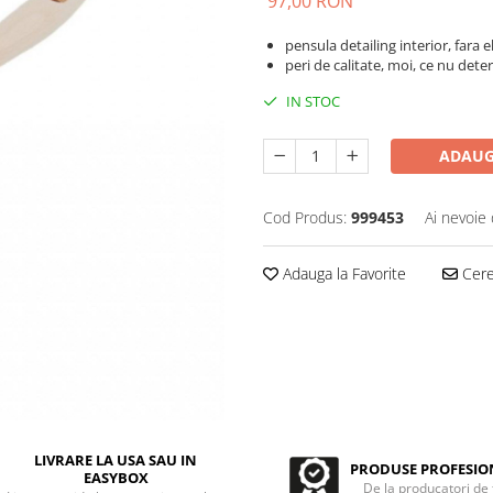
97,00 RON
pensula detailing interior, fara
peri de calitate, moi, ce nu dete
IN STOC
ADAUG
Cod Produs:
999453
Ai nevoie 
Adauga la Favorite
Cere 
LIVRARE LA USA SAU IN
PRODUSE PROFESIO
EASYBOX
De la producatori de