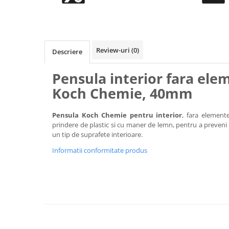
Accesorii intretinere si protectie
DETAILING RAPID EXTERIOR
Solutii detailing rapid
Accesorii detailing rapid
Review-uri
(0)
Descriere
ACCESORII EXTERIOR
CONSUMABILE AUTO
Pensula interior fara ele
Koch Chemie, 40mm
Pensula Koch Chemie pentru interior
, fara elemente
prindere de plastic si cu maner de lemn, pentru a preveni z
un tip de suprafete interioare.
Informatii conformitate produs