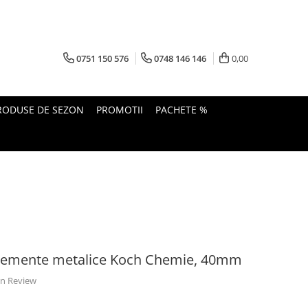
0751 150 576
0748 146 146
0,00
RODUSE DE SEZON
PROMOTII
PACHETE %
 elemente metalice Koch Chemie, 40mm
 un Review