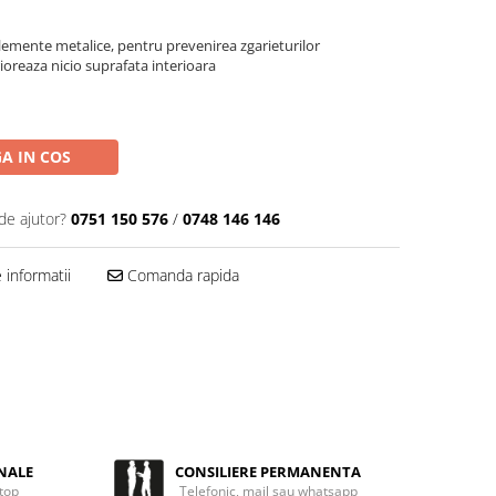
 elemente metalice, pentru prevenirea zgarieturilor
rioreaza nicio suprafata interioara
A IN COS
de ajutor?
0751 150 576
/
0748 146 146
informatii
Comanda rapida
NALE
CONSILIERE PERMANENTA
 top
Telefonic, mail sau whatsapp