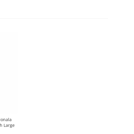
ionala
h Large