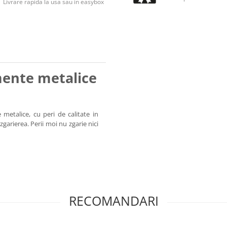
Livrare rapida la usa sau in easybox
mente metalice
 metalice, cu peri de calitate in
garierea. Perii moi nu zgarie nici
RECOMANDARI