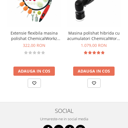
Extensie flexibila masina
Masina polishat hibrida cu
polishat ChemicalWorkz
acumulatori ChemicalWorkz
Mini Polishing System
EVO Mini Hybrid Orbital
322,00 RON
1.079,00 RON
Polisher, 2000-5000rpm
ADAUGA IN COS
ADAUGA IN COS
SOCIAL
Urmareste-ne in social media