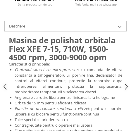
De la producatori de top
Telefonic, mail sau whatsapp
Descriere
Masina de polishat orbitala
Flex XFE 7-15, 710W, 1500-
4500 rpm, 3000-9000 opm
Caracteristici principale:
Controlul vitezei cu microprocesor:
cu comanda de viteza
constanta a tahogeneratorului, pornire lina, declansator de
control al vitezei continue, protectie la repornire dupa
intreruperea alimentarii, protectia la suprasarcina,
monitorizarea temperaturii si selectarea vitezei
Angrenare cu rotire libera pentru finisarea fara holograme
Orbita de 15 mm pentru eficienta ridicata
Functie de declansare continua a vitezei:
pentru o pornire
usoara si cu blocare pentru functionare continua
Taler special cu prindere velcro
Contragreutate pentru o operare mai usoara
Flux optimizat de aer pentru o racire optima a motorului si a