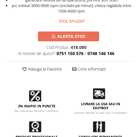
Accesorii intretinere si protectie
generare redusa de temperatura, pornire Soft Start
joc orbital 3000-9000 opm (oscilatii pe minut); viteza reglabila intre
DETAILING RAPID EXTERIOR
1500-4500 rpm
Solutii detailing rapid
STOC EPUIZAT
Accesorii detailing rapid
ACCESORII EXTERIOR
ALERTA STOC
CONSUMABILE AUTO
Cod Produs:
418.080
Ai nevoie de ajutor?
0751 150 576
/
0748 146 146
Adauga la Favorite
Cere informatii
LIVRARE LA USA SAU IN
2% INAPOI IN PUNCTE
EASYBOX
Din valoarea fiecarei comenzi.
Livrare rapida la usa sau in easybox
PRODUSE PROFESIONALE
CONSILIERE PERMANENTA