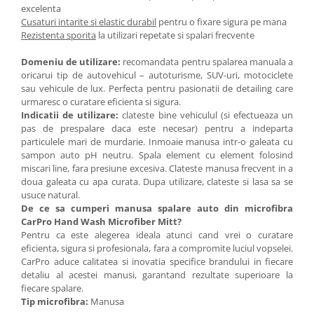
excelenta
Cusaturi intarite si elastic durabil
pentru o fixare sigura pe mana
Rezistenta sporita
la utilizari repetate si spalari frecvente
Domeniu de utilizare:
recomandata pentru spalarea manuala a
oricarui tip de autovehicul – autoturisme, SUV-uri, motociclete
sau vehicule de lux. Perfecta pentru pasionatii de detailing care
urmaresc o curatare eficienta si sigura.
Indicatii de utilizare:
clateste bine vehiculul (si efectueaza un
pas de prespalare daca este necesar) pentru a indeparta
particulele mari de murdarie. Inmoaie manusa intr-o galeata cu
sampon auto pH neutru. Spala element cu element folosind
miscari line, fara presiune excesiva. Clateste manusa frecvent in a
doua galeata cu apa curata. Dupa utilizare, clateste si lasa sa se
usuce natural.
De ce sa cumperi manusa spalare auto din microfibra
CarPro Hand Wash Microfiber Mitt?
Pentru ca este alegerea ideala atunci cand vrei o curatare
eficienta, sigura si profesionala, fara a compromite luciul vopselei.
CarPro aduce calitatea si inovatia specifice brandului in fiecare
detaliu al acestei manusi, garantand rezultate superioare la
fiecare spalare.
Tip microfibra:
Manusa