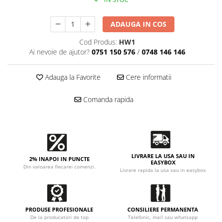
Accesorii intretinere si protectie
DETAILING RAPID EXTERIOR
ADAUGA IN COS
Solutii detailing rapid
Accesorii detailing rapid
Cod Produs:
HW1
Ai nevoie de ajutor?
0751 150 576
/
0748 146 146
ACCESORII EXTERIOR
CONSUMABILE AUTO
Adauga la Favorite
Cere informatii
Comanda rapida
LIVRARE LA USA SAU IN
2% INAPOI IN PUNCTE
EASYBOX
Din valoarea fiecarei comenzi.
Livrare rapida la usa sau in easybox
PRODUSE PROFESIONALE
CONSILIERE PERMANENTA
De la producatori de top
Telefonic, mail sau whatsapp