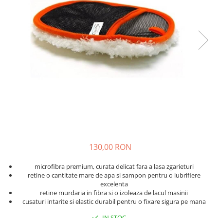
Solutii curatare plastic
Abrazive
DECONTAMINARE AUTO
Dressing plastic
Mascare
Solutii decontaminare
Accesorii curatare si intretinere
plastic
Altele
Argila decontaminare
STICLA
POLISH
Solutii curatare sticla
Degresante
Accesorii curatare sticla
Paste Polish
DETAILING RAPID INTERIOR
Bureti, Talere
Masini de Polishat
Solutii detailing rapid interior
Accesorii polish auto
Accesorii detailing rapid interior
INTRETINERE SI PROTECTIE
ODORIZANTE SI PARFUMURI
Jante
ACCESORII INTERIOR
130,00 RON
Vopsea
microfibra premium, curata delicat fara a lasa zgarieturi
Plastic si Cauciuc Exterior
retine o cantitate mare de apa si sampon pentru o lubrifiere
Geamuri
excelenta
retine murdaria in fibra si o izoleaza de lacul masinii
Soft-Top
cusaturi intarite si elastic durabil pentru o fixare sigura pe mana
Folie PPF si PVC
IN STOC