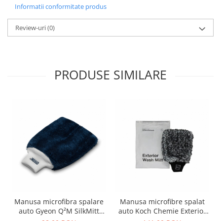
Informatii conformitate produs
Review-uri
(0)
PRODUSE SIMILARE
Manusa microfibra spalare
Manusa microfibre spalat
auto Gyeon Q²M SilkMitt
auto Koch Chemie Exterior
EVO
Wash Mitt