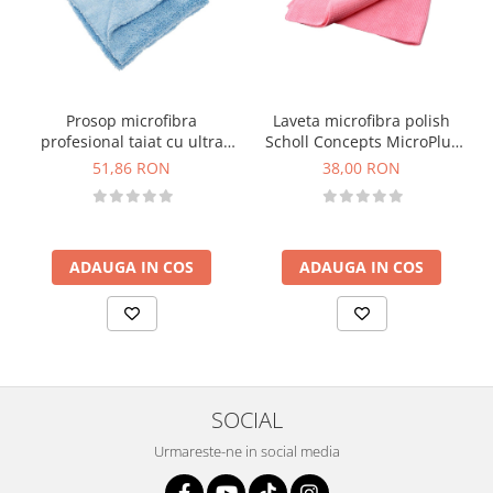
Prosop microfibra
Laveta microfibra polish
profesional taiat cu ultra
Scholl Concepts MicroPlus
sunete Koch Chemie
Polishing Cloth, 40x40cm,
51,86 RON
38,00 RON
albastru, 40x40cm
roz
ADAUGA IN COS
ADAUGA IN COS
SOCIAL
Urmareste-ne in social media