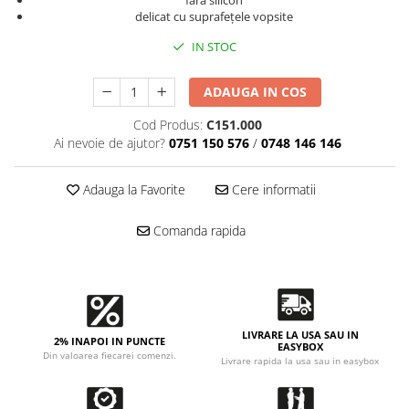
Accesorii intretinere si protectie
fara silicon
delicat cu suprafețele vopsite
DETAILING RAPID EXTERIOR
IN STOC
Solutii detailing rapid
Accesorii detailing rapid
ADAUGA IN COS
ACCESORII EXTERIOR
Cod Produs:
C151.000
CONSUMABILE AUTO
Ai nevoie de ajutor?
0751 150 576
/
0748 146 146
Adauga la Favorite
Cere informatii
Comanda rapida
LIVRARE LA USA SAU IN
2% INAPOI IN PUNCTE
EASYBOX
Din valoarea fiecarei comenzi.
Livrare rapida la usa sau in easybox