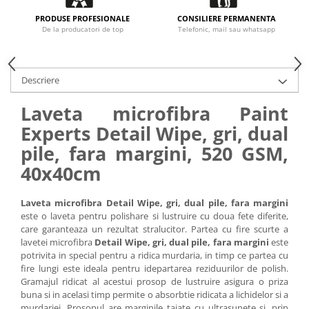
PRODUSE PROFESIONALE
CONSILIERE PERMANENTA
De la producatori de top
Telefonic, mail sau whatsapp
Descriere
Laveta microfibra Paint
Experts Detail Wipe, gri, dual
pile, fara margini, 520 GSM,
40x40cm
Laveta microfibra Detail Wipe, gri, dual pile, fara margini
este o laveta pentru polishare si lustruire cu doua fete diferite,
care garanteaza un rezultat stralucitor. Partea cu fire scurte a
lavetei microfibra
Detail Wipe, gri, dual pile, fara margini
este
potrivita in special pentru a ridica murdaria, in timp ce partea cu
fire lungi este ideala pentru idepartarea reziduurilor de polish.
Gramajul ridicat al acestui prosop de lustruire asigura o priza
buna si in acelasi timp permite o absorbtie ridicata a lichidelor si a
murdariei. Prosopul are marginile taiate cu ultrasunete si, prin