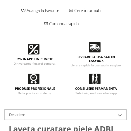
Accesorii intretinere si protectie
DETAILING RAPID EXTERIOR
Adauga la Favorite
Cere informatii
Solutii detailing rapid
Comanda rapida
Accesorii detailing rapid
ACCESORII EXTERIOR
CONSUMABILE AUTO
LIVRARE LA USA SAU IN
2% INAPOI IN PUNCTE
EASYBOX
Din valoarea fiecarei comenzi.
Livrare rapida la usa sau in easybox
PRODUSE PROFESIONALE
CONSILIERE PERMANENTA
De la producatori de top
Telefonic, mail sau whatsapp
Descriere
Laveta curatare piele ADBL