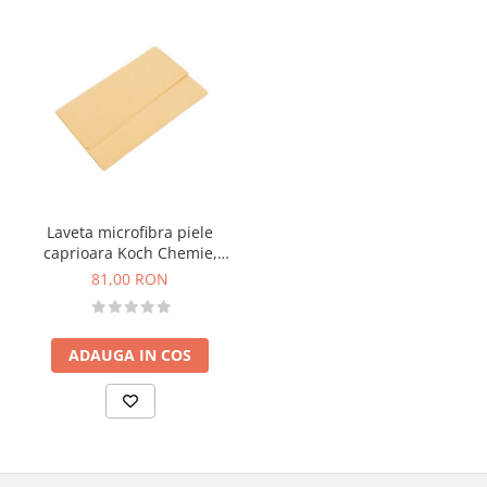
Laveta microfibra piele
caprioara Koch Chemie,
54x44cm
81,00 RON
ADAUGA IN COS