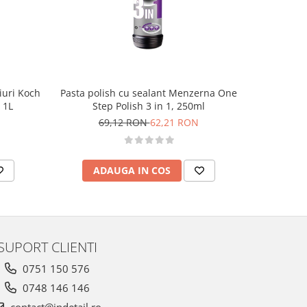
-10%
eiuri Koch
Pasta polish cu sealant Menzerna One
Pasta po
 1L
Step Polish 3 in 1, 250ml
Cut
69,12 RON
62,21 RON
7
ADAUGA IN COS
AD
SUPORT CLIENTI
0751 150 576
0748 146 146
contact@indetail.ro