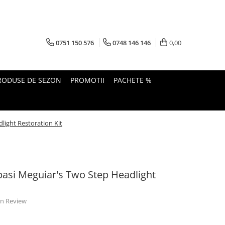
0751 150 576
0748 146 146
0,00
RODUSE DE SEZON
PROMOTII
PACHETE %
dlight Restoration Kit
i pasi Meguiar's Two Step Headlight
 un Review