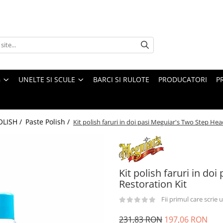
G
UNELTE SI SCULE
BARCI SI RULOTE
PRODUCATORI
P
OLISH /
Paste Polish /
Kit polish faruri in doi pasi Meguiar's Two Step Hea
Kit polish faruri in do
Restoration Kit
Fii primul care scrie
231,83 RON
197,06 RON