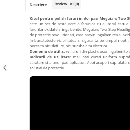
Accesorii intretinere si protectie
Review-uri
(0)
Descriere
DETAILING RAPID EXTERIOR
Solutii detailing rapid
Kitul pentru polish faruri in doi pasi Meguiars Two 
este un set de restaurare a farurilor cu ajutorul caruia r
Accesorii detailing rapid
farurilor oxidate si ingalbenite. Meguiars Two Step Headli
ACCESORII EXTERIOR
de protectie revolutionari, care previn ingalbenirea si oxi
Imbunatateste vizibilitatea si siguranta pe timpul noptii
CONSUMABILE AUTO
necesita nici slefuire, nici surubelnita electrica.
Domeniu de utilizare
: faruri din plastic usor ingalbenite 
Indicatii de utilizare
: mai intai cureti uniform supr
curatare si a unui pad aplicator. Apoi acoperi suprafata c
solutiei de protectie.