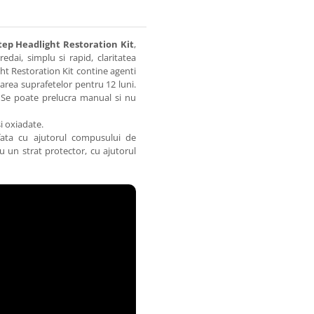
Step Headlight Restoration Kit
,
edai, simplu si rapid, claritatea
ght Restoration Kit contine agenti
darea suprafetelor pentru 12 luni.
. Se poate prelucra manual si nu
si oxiadate.
afata cu ajutorul compusului de
u un strat protector, cu ajutorul