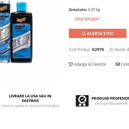
Greutate:
0.37 kg
STOC EPUIZAT
ALERTA STOC
Cod Produs:
G2970
Ai nevoie d
Adauga la Favorite
Cere 
LIVRARE LA USA SAU IN
PRODUSE PROFESIO
EASYBOX
De la producatori de
Livrare rapida la usa sau in easybox