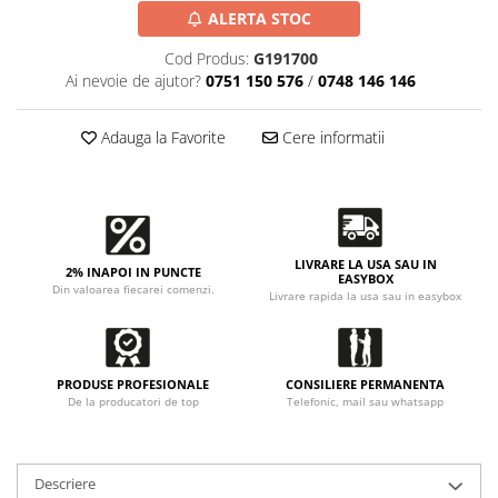
Accesorii intretinere si protectie
ALERTA STOC
DETAILING RAPID EXTERIOR
Cod Produs:
G191700
Solutii detailing rapid
Ai nevoie de ajutor?
0751 150 576
/
0748 146 146
Accesorii detailing rapid
ACCESORII EXTERIOR
Adauga la Favorite
Cere informatii
CONSUMABILE AUTO
LIVRARE LA USA SAU IN
2% INAPOI IN PUNCTE
EASYBOX
Din valoarea fiecarei comenzi.
Livrare rapida la usa sau in easybox
PRODUSE PROFESIONALE
CONSILIERE PERMANENTA
De la producatori de top
Telefonic, mail sau whatsapp
Descriere