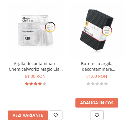
Argila decontaminare
Burete cu argila
ChemicalWorkz Magic Clay
decontaminare
Bar 2×50g
ChemicalWorkz Magic Clay
61,00 RON
61,00 RON
Sponge
ADAUGA IN COS
VEZI VARIANTE