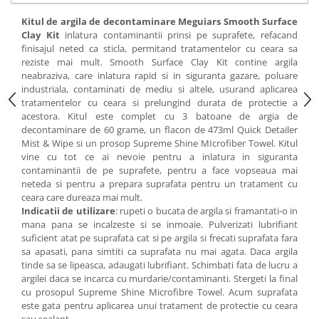
Kitul de argila de decontaminare Meguiars Smooth Surface
Clay Kit
inlatura contaminantii prinsi pe suprafete, refacand
finisajul neted ca sticla, permitand tratamentelor cu ceara sa
reziste mai mult. Smooth Surface Clay Kit contine argila
neabraziva, care inlatura rapid si in siguranta gazare, poluare
industriala, contaminati de mediu si altele, usurand aplicarea
tratamentelor cu ceara si prelungind durata de protectie a
acestora. Kitul este complet cu 3 batoane de argia de
decontaminare de 60 grame, un flacon de 473ml Quick Detailer
Mist & Wipe si un prosop Supreme Shine MIcrofiber Towel. Kitul
vine cu tot ce ai nevoie pentru a inlatura in siguranta
contaminantii de pe suprafete, pentru a face vopseaua mai
neteda si pentru a prepara suprafata pentru un tratament cu
ceara care dureaza mai mult.
Indicatii de utilizare
: rupeti o bucata de argila si framantati-o in
mana pana se incalzeste si se inmoaie. Pulverizati lubrifiant
suficient atat pe suprafata cat si pe argila si frecati suprafata fara
sa apasati, pana simtiti ca suprafata nu mai agata. Daca argila
tinde sa se lipeasca, adaugati lubrifiant. Schimbati fata de lucru a
argilei daca se incarca cu murdarie/contaminanti. Stergeti la final
cu prosopul Supreme Shine Microfibre Towel. Acum suprafata
este gata pentru aplicarea unui tratament de protectie cu ceara