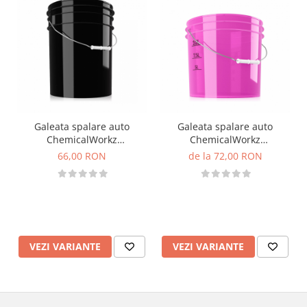
Galeata spalare auto
Galeata spalare auto
ChemicalWorkz
ChemicalWorkz
Performance Bucket, negru
Performance Bucket roz
66,00 RON
de la 72,00 RON
transparent
VEZI VARIANTE
VEZI VARIANTE