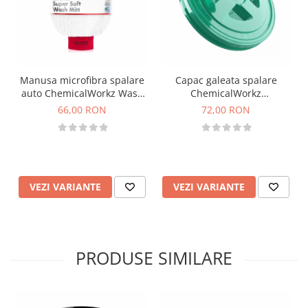
Manusa microfibra spalare
Capac galeata spalare
auto ChemicalWorkz Wash
ChemicalWorkz
Mitt Supersoft
Performance Bucket Lid
66,00 RON
72,00 RON
Transparent
VEZI VARIANTE
VEZI VARIANTE
PRODUSE SIMILARE