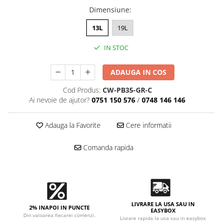
Accesorii intretinere si protectie
Dimensiune
:
DETAILING RAPID EXTERIOR
13L
19L
Solutii detailing rapid
Accesorii detailing rapid
IN STOC
ACCESORII EXTERIOR
CONSUMABILE AUTO
ADAUGA IN COS
Cod Produs:
CW-PB35-GR-C
Ai nevoie de ajutor?
0751 150 576
/
0748 146 146
Adauga la Favorite
Cere informatii
Comanda rapida
LIVRARE LA USA SAU IN
2% INAPOI IN PUNCTE
EASYBOX
Din valoarea fiecarei comenzi.
Livrare rapida la usa sau in easybox