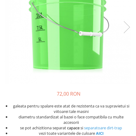
Solutii curatare plastic
Abrazive
DECONTAMINARE AUTO
Dressing plastic
Mascare
Solutii decontaminare
Accesorii curatare si intretinere
plastic
Altele
Argila decontaminare
STICLA
POLISH
Solutii curatare sticla
Degresante
Accesorii curatare sticla
Paste Polish
DETAILING RAPID INTERIOR
Bureti, Talere
Masini de Polishat
Solutii detailing rapid interior
Accesorii polish auto
Accesorii detailing rapid interior
INTRETINERE SI PROTECTIE
ODORIZANTE SI PARFUMURI
Jante
ACCESORII INTERIOR
72,00 RON
Vopsea
Plastic si Cauciuc Exterior
galeata pentru spalare este atat de rezistenta ca va supravietui si
viitoarei tale masini
Geamuri
diametru standardizat al bazei o face compatibila cu multe
Soft-Top
accesorii
se pot achizitiona separat
capace
si
separatoare dirt-trap
Folie PPF si PVC
vezi toate variantele de culoare
AICI