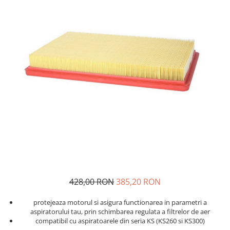
Solutii curatare plastic
Abrazive
DECONTAMINARE AUTO
Dressing plastic
Mascare
Solutii decontaminare
Accesorii curatare si intretinere
plastic
Altele
Argila decontaminare
STICLA
POLISH
Solutii curatare sticla
Degresante
Accesorii curatare sticla
Paste Polish
DETAILING RAPID INTERIOR
Bureti, Talere
Masini de Polishat
Solutii detailing rapid interior
Accesorii polish auto
Accesorii detailing rapid interior
INTRETINERE SI PROTECTIE
ODORIZANTE SI PARFUMURI
Jante
ACCESORII INTERIOR
Vopsea
Plastic si Cauciuc Exterior
428,00 RON
385,20 RON
Geamuri
protejeaza motorul si asigura functionarea in parametri a
Soft-Top
aspiratorului tau, prin schimbarea regulata a filtrelor de aer
Folie PPF si PVC
compatibil cu aspiratoarele din seria KS (KS260 si KS300)