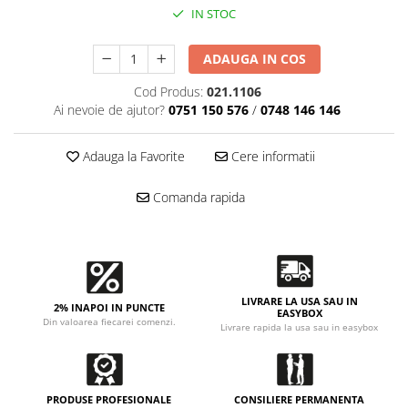
Accesorii intretinere si protectie
IN STOC
DETAILING RAPID EXTERIOR
Solutii detailing rapid
ADAUGA IN COS
Accesorii detailing rapid
Cod Produs:
021.1106
ACCESORII EXTERIOR
Ai nevoie de ajutor?
0751 150 576
/
0748 146 146
CONSUMABILE AUTO
Adauga la Favorite
Cere informatii
Comanda rapida
LIVRARE LA USA SAU IN
2% INAPOI IN PUNCTE
EASYBOX
Din valoarea fiecarei comenzi.
Livrare rapida la usa sau in easybox
PRODUSE PROFESIONALE
CONSILIERE PERMANENTA