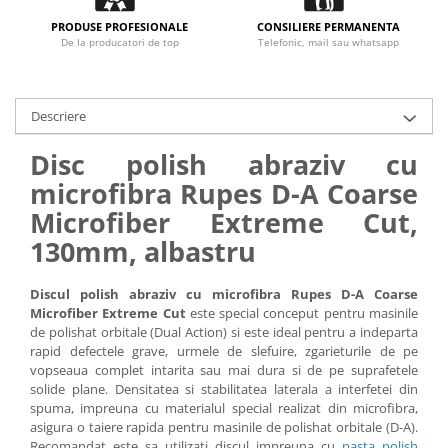
PRODUSE PROFESIONALE
CONSILIERE PERMANENTA
De la producatori de top
Telefonic, mail sau whatsapp
Descriere
Disc polish abraziv cu
microfibra Rupes D-A Coarse
Microfiber Extreme Cut,
130mm, albastru
Discul polish abraziv cu microfibra Rupes D-A Coarse
Microfiber Extreme Cut
este special conceput pentru masinile
de polishat orbitale (Dual Action) si este ideal pentru a indeparta
rapid defectele grave, urmele de slefuire, zgarieturile de pe
vopseaua complet intarita sau mai dura si de pe suprafetele
solide plane. Densitatea si stabilitatea laterala a interfetei din
spuma, impreuna cu materialul special realizat din microfibra,
asigura o taiere rapida pentru masinile de polishat orbitale (D-A).
Recomandat este sa utilizati discul impreuna cu
pasta polish