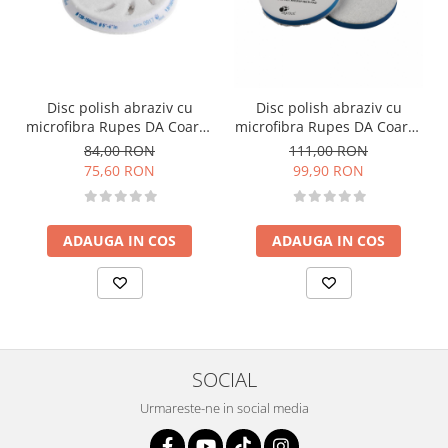
Disc polish abraziv cu
Disc polish abraziv cu
microfibra Rupes DA Coarse
microfibra Rupes DA Coarse
Microfiber 130-150mm,
Microfiber Extreme Cut,
84,00 RON
111,00 RON
albastru
160mm, albastru
75,60 RON
99,90 RON
ADAUGA IN COS
ADAUGA IN COS
SOCIAL
Urmareste-ne in social media