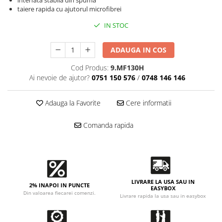
Accesorii intretinere si protectie
interfata stabila din spuma
taiere rapida cu ajutorul microfibrei
DETAILING RAPID EXTERIOR
IN STOC
Solutii detailing rapid
Accesorii detailing rapid
ADAUGA IN COS
ACCESORII EXTERIOR
Cod Produs:
9.MF130H
CONSUMABILE AUTO
Ai nevoie de ajutor?
0751 150 576
/
0748 146 146
Adauga la Favorite
Cere informatii
Comanda rapida
LIVRARE LA USA SAU IN
2% INAPOI IN PUNCTE
EASYBOX
Din valoarea fiecarei comenzi.
Livrare rapida la usa sau in easybox