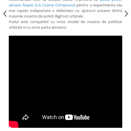
abraziv Rupes D-A Coarse Compound
pentru a experimenta cea
mai rapida indepartare a defectelor cu ajutorul oricarei dintre
masinile noastre de polish BigFoot orbitale.
Padul este compatibil cu orice model de masina de polishat
orbitala si cu orice pasta abraziva.