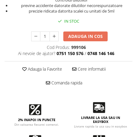
Accesorii intretinere si protectie
controlul dilutiilor
previne accidente datorate dilutiilor necorespunzatoare
DETAILING RAPID EXTERIOR
precizie ridicata datorita scalei cu unitati de 5ml
Solutii detailing rapid
IN STOC
Accesorii detailing rapid
ACCESORII EXTERIOR
ADAUGA IN COS
CONSUMABILE AUTO
Cod Produs:
999106
Ai nevoie de ajutor?
0751 150 576
/
0748 146 146
Adauga la Favorite
Cere informatii
Comanda rapida
LIVRARE LA USA SAU IN
2% INAPOI IN PUNCTE
EASYBOX
Din valoarea fiecarei comenzi.
Livrare rapida la usa sau in easybox