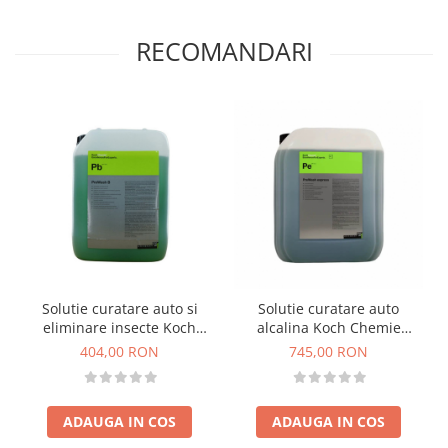
RECOMANDARI
Solutie curatare auto si
Solutie curatare auto
eliminare insecte Koch
alcalina Koch Chemie
Chemie Prewash B, Pb, 11kg
Prewash Express, Pe, 23kg
404,00 RON
745,00 RON
ADAUGA IN COS
ADAUGA IN COS