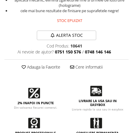
Accesorii intretinere si protectie
aplicata mecanic, elimina zgarieturile fine si urmele de lustruire
(holograme)
DETAILING RAPID EXTERIOR
cele mai bune rezultate de finisare pe suprafetele negre!
Solutii detailing rapid
STOC EPUIZAT
Accesorii detailing rapid
ACCESORII EXTERIOR
ALERTA STOC
CONSUMABILE AUTO
Cod Produs:
10641
Ai nevoie de ajutor?
0751 150 576
/
0748 146 146
Adauga la Favorite
Cere informatii
LIVRARE LA USA SAU IN
2% INAPOI IN PUNCTE
EASYBOX
Din valoarea fiecarei comenzi.
Livrare rapida la usa sau in easybox
PRODUSE PROFESIONALE
CONSILIERE PERMANENTA