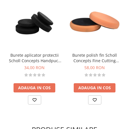
Burete aplicator protectii
Burete polish fin Scholl
Scholl Concepts Handpuck
Concepts Fine Cutting
Black, 100/50mm
Premium Pad, portocaliu, M
34,00 RON
58,00 RON
145mm
ADAUGA IN COS
ADAUGA IN COS