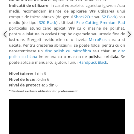
Indicatii de utilizare
: in cazul vopselei cu zgarieturi grave si/sau
medii, recomandam inainte de aplicarea
W9
utilizarea unui
compus de taiere abraziv (de genul
Shock2Cut
sau
S2 Black
) sau
mediu (de tipul
S20 Black
) . Utilizati
Fine Cutting Premium Pad
portocaliu atunci cand aplicati
W9
cu o masina de polishat,
pentru a inlatura in acelasi timp hologramele sau urmele fine de
lustruire. Stergeti reziduurile cu o laveta
MicroPlus
curata si
uscata. Pentru cresterea abraziunii, se poate folosi pentru culori
nepretentioase un
disc polish cu microfibra
sau chiar un
disc
polish cu blana
impreuna cu o
masina de polishat orbitala
. Se
poate aplica si manual cu ajutorul unui
Handpuck Black
.
Nivel taiere:
1 din 6
Nivel de luciu
: 6 din 6
Nivel de protectie
: 5 din 6
* Destinat exclusiv utilizatorilor profesionisti!