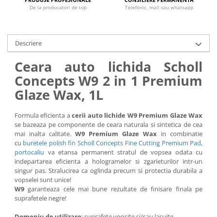
De la producatori de top
Telefonic, mail sau whatsapp
Descriere
Ceara auto lichida Scholl
Concepts W9 2 in 1 Premium
Glaze Wax, 1L
Formula eficienta a
cerii auto lichide W9 Premium Glaze Wax
se bazeaza pe componente de ceara naturala si sintetica de cea
mai inalta calitate.
W9 Premium Glaze Wax
in combinatie
cu
buretele polish fin Scholl Concepts Fine Cutting Premium Pad,
portocaliu
va etansa permanent stratul de vopsea odata cu
indepartarea eficienta a hologramelor si zgarieturilor intr-un
singur pas. Stralucirea ca oglinda precum si protectia durabila a
vopselei sunt unice!
W9
garanteaza cele mai bune rezultate de finisare finala pe
suprafetele negre!
Domeniu de utilizare
: suprafete vopsite si/sau lacuite