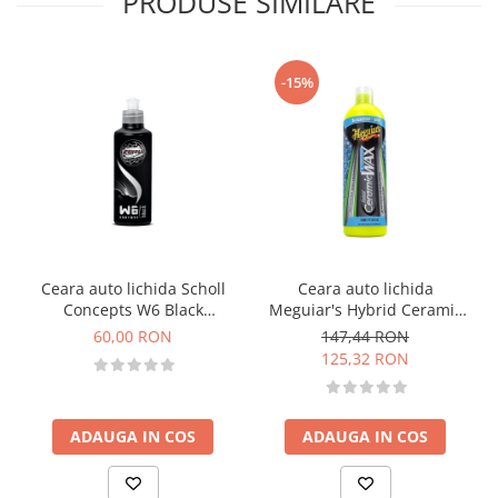
PRODUSE SIMILARE
-15%
Ceara auto lichida Scholl
Ceara auto lichida
Concepts W6 Black
Meguiar's Hybrid Ceramic
Coatwax, 250ml
Liquid Wax, 473ml
60,00 RON
147,44 RON
125,32 RON
ADAUGA IN COS
ADAUGA IN COS