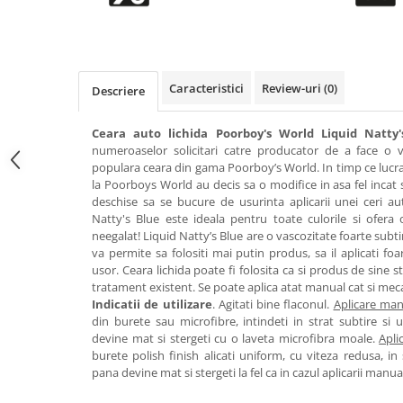
Accesorii intretinere si protectie
DETAILING RAPID EXTERIOR
Solutii detailing rapid
Accesorii detailing rapid
Caracteristici
Review-uri
(0)
Descriere
ACCESORII EXTERIOR
CONSUMABILE AUTO
Ceara auto lichida Poorboy's World Liquid Natty'
numeroaselor solicitari catre producator de a face o 
populara ceara din gama Poorboy’s World. In timp ce lucra
la Poorboys World au decis sa o modifice in asa fel incat s
deschise sa se bucure de usurinta aplicarii unei ceri au
Natty's Blue este ideala pentru toate culorile si ofera o 
neegalat! Liquid Natty’s Blue are o vascozitate foarte subti
va permite sa folositi mai putin produs, sa il aplicati foar
usor. Ceara lichida poate fi folosita ca si produs de sine 
tratament existent. Se poate aplica atat manual cat si meca
Indicatii de utilizare
. Agitati bine flaconul.
Aplicare man
din burete sau microfibre, intindeti in strat subtire si 
devine mat si stergeti cu o laveta microfibra moale.
Apli
burete polish finish alicati uniform, cu viteza redusa, in
pana devine mat si stergeti la fel ca in cazul aplicarii manua