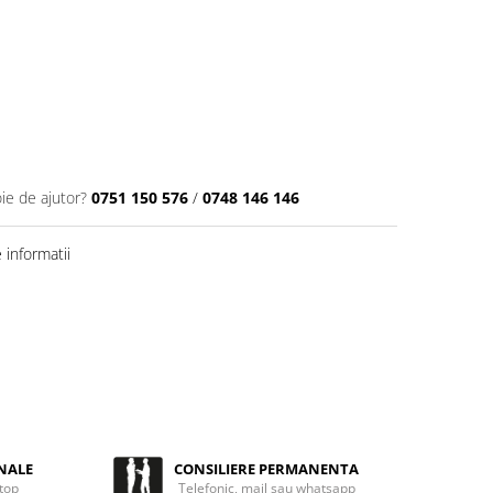
ie de ajutor?
0751 150 576
/
0748 146 146
informatii
NALE
CONSILIERE PERMANENTA
 top
Telefonic, mail sau whatsapp