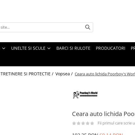
G
UNELTE SI SCULE
BARCI SI RULOTE
PRODUCATORI
P
NTRETINERE SI PROTECTIE /
Vopsea /
Ceara auto lichida Poorboy's Worl
Ceara auto lichida Poo
Fii primul care scrie