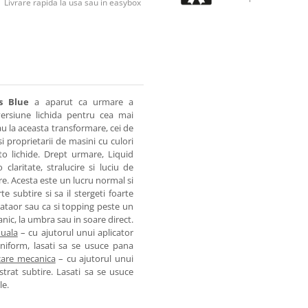
Livrare rapida la usa sau in easybox
s Blue
a aparut ca urmare a
versiune lichida pentru cea mai
u la aceasta transformare, cei de
i proprietarii de masini cu culori
to lichide. Drept urmare, Liquid
claritate, stralucire si luciu de
re. Acesta este un lucru normal si
te subtire si sa il stergeti foarte
stataor sau ca si topping peste un
nic, la umbra sau in soare direct.
uala
– cu ajutorul unui aplicator
uniform, lasati sa se usuce pana
care mecanica
– cu ajutorul unui
 strat subtire. Lasati sa se usuce
le.