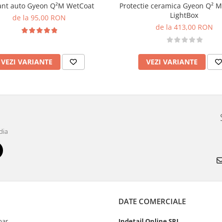
ant auto Gyeon Q²M WetCoat
Protectie ceramica Gyeon Q² 
LightBox
de la 95,00 RON
de la 413,00 RON
VEZI VARIANTE
VEZI VARIANTE
dia
DATE COMERCIALE
par
Indetail Online SRL