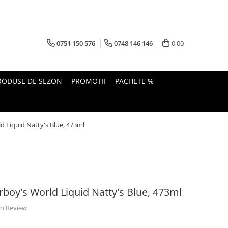
0751 150 576
0748 146 146
0,00
RODUSE DE SEZON
PROMOTII
PACHETE %
d Liquid Natty's Blue, 473ml
rboy's World Liquid Natty's Blue, 473ml
 un Review