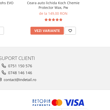
Mohs EVO
Ceara auto lichida Koch Chemie
Solutie 
Protector Wax, Pw
de la 149,00 RON
VEZI VARIANTE
AD
SUPORT CLIENTI
0751 150 576
0748 146 146
contact@indetail.ro