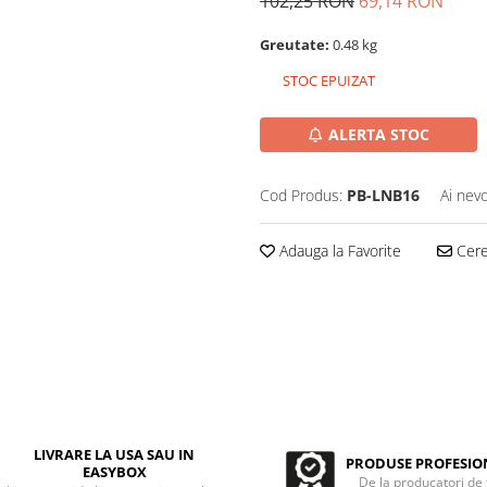
102,25 RON
69,14 RON
Greutate:
0.48 kg
STOC EPUIZAT
ALERTA STOC
Cod Produs:
PB-LNB16
Ai nevo
Adauga la Favorite
Cere 
LIVRARE LA USA SAU IN
PRODUSE PROFESIO
EASYBOX
De la producatori de