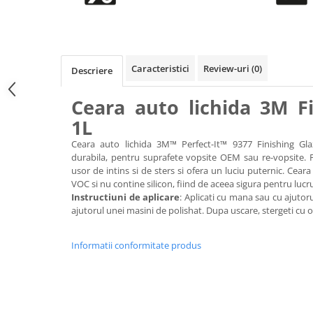
Accesorii intretinere si protectie
DETAILING RAPID EXTERIOR
Solutii detailing rapid
Accesorii detailing rapid
Caracteristici
Review-uri
(0)
Descriere
ACCESORII EXTERIOR
CONSUMABILE AUTO
Ceara auto lichida 3M Fi
1L
Ceara auto lichida 3M™ Perfect-It™ 9377 Finishing Gl
durabila, pentru suprafete vopsite OEM sau re-vopsite. 
usor de intins si de sters si ofera un luciu puternic. Cear
VOC si nu contine silicon, fiind de aceea sigura pentru lucrul
Instructiuni de aplicare
: Aplicati cu mana sau cu ajutor
ajutorul unei masini de polishat. Dupa uscare, stergeti cu 
Informatii conformitate produs