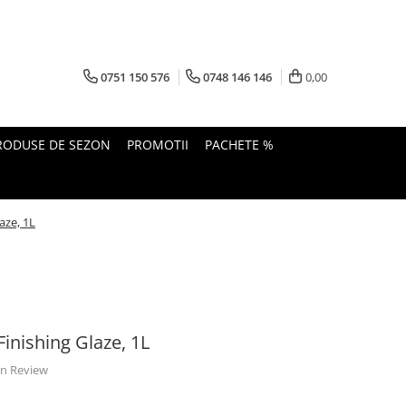
0751 150 576
0748 146 146
0,00
RODUSE DE SEZON
PROMOTII
PACHETE %
aze, 1L
Finishing Glaze, 1L
 un Review