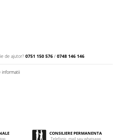
ie de ajutor?
0751 150 576
/
0748 146 146
informatii
NALE
CONSILIERE PERMANENTA
 top
Telefonic, mail sau whatsapp