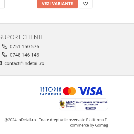
VEZI VARIANTE
AD
SUPORT CLIENTI
0751 150 576
0748 146 146
contact@indetail.ro
@2024 InDetail.ro - Toate drepturile rezervate
Platforma E-
commerce by Gomag