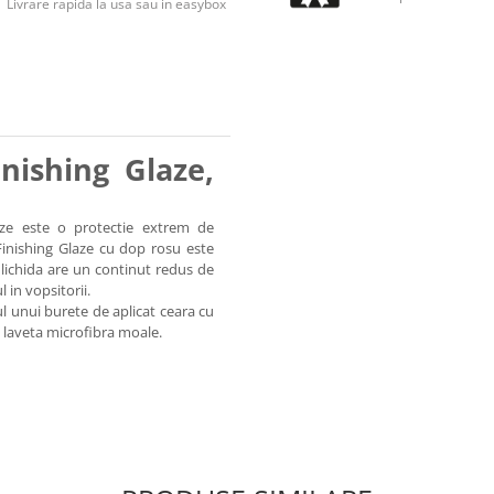
Livrare rapida la usa sau in easybox
nishing Glaze,
aze este o protectie extrem de
Finishing Glaze cu dop rosu este
a lichida are un continut redus de
 in vopsitorii.
ul unui burete de aplicat ceara cu
o laveta microfibra moale.