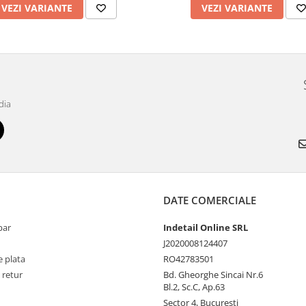
VEZI VARIANTE
VEZI VARIANTE
dia
DATE COMERCIALE
par
Indetail Online SRL
J2020008124407
 plata
RO42783501
 retur
Bd. Gheorghe Sincai Nr.6
Bl.2, Sc.C, Ap.63
Sector 4, Bucuresti