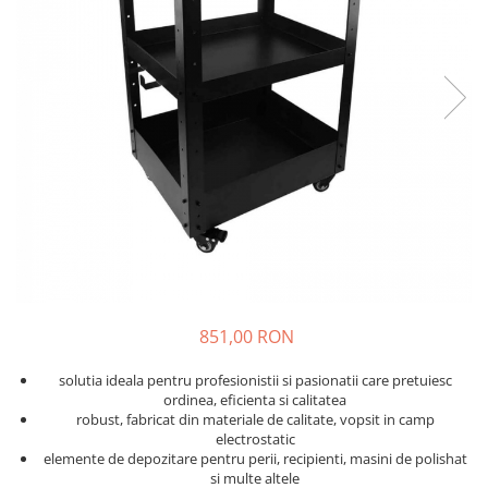
Solutii curatare plastic
Abrazive
DECONTAMINARE AUTO
Dressing plastic
Mascare
Solutii decontaminare
Accesorii curatare si intretinere
plastic
Altele
Argila decontaminare
STICLA
POLISH
Solutii curatare sticla
Degresante
Accesorii curatare sticla
Paste Polish
DETAILING RAPID INTERIOR
Bureti, Talere
Masini de Polishat
Solutii detailing rapid interior
Accesorii polish auto
Accesorii detailing rapid interior
INTRETINERE SI PROTECTIE
ODORIZANTE SI PARFUMURI
Jante
ACCESORII INTERIOR
851,00 RON
Vopsea
Plastic si Cauciuc Exterior
solutia ideala pentru profesionistii si pasionatii care pretuiesc
ordinea, eficienta si calitatea
Geamuri
robust, fabricat din materiale de calitate, vopsit in camp
Soft-Top
electrostatic
elemente de depozitare pentru perii, recipienti, masini de polishat
Folie PPF si PVC
si multe altele