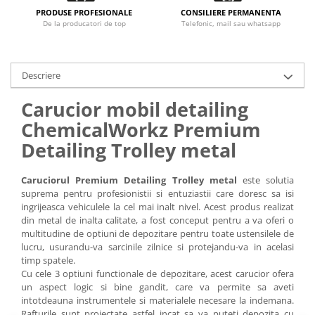
PRODUSE PROFESIONALE
CONSILIERE PERMANENTA
De la producatori de top
Telefonic, mail sau whatsapp
Descriere
Carucior mobil detailing
ChemicalWorkz Premium
Detailing Trolley metal
Caruciorul Premium Detailing Trolley metal
este solutia
suprema pentru profesionistii si entuziastii care doresc sa isi
ingrijeasca vehiculele la cel mai inalt nivel. Acest produs realizat
din metal de inalta calitate, a fost conceput pentru a va oferi o
multitudine de optiuni de depozitare pentru toate ustensilele de
lucru, usurandu-va sarcinile zilnice si protejandu-va in acelasi
timp spatele.
Cu cele 3 optiuni functionale de depozitare, acest carucior ofera
un aspect logic si bine gandit, care va permite sa aveti
intotdeauna instrumentele si materialele necesare la indemana.
Rafturile sunt proiectate astfel incat sa va puteti depozita cu