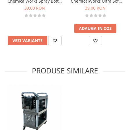
ChemicalWorkz Spray Bottle
ChemicalWorkz Ultra Soft
750ml
Detailing Brush
39,00 RON
39,00 RON
ADAUGA IN COS
VEZI VARIANTE
PRODUSE SIMILARE