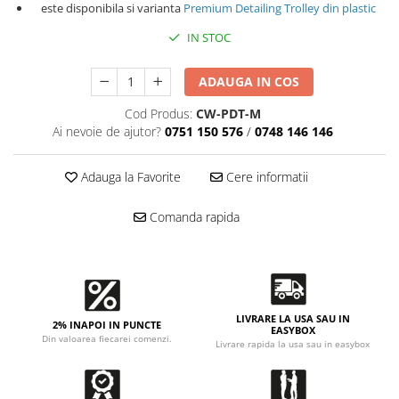
Accesorii intretinere si protectie
este disponibila si varianta
Premium Detailing Trolley din plastic
DETAILING RAPID EXTERIOR
IN STOC
Solutii detailing rapid
Accesorii detailing rapid
ADAUGA IN COS
ACCESORII EXTERIOR
Cod Produs:
CW-PDT-M
CONSUMABILE AUTO
Ai nevoie de ajutor?
0751 150 576
/
0748 146 146
Adauga la Favorite
Cere informatii
Comanda rapida
LIVRARE LA USA SAU IN
2% INAPOI IN PUNCTE
EASYBOX
Din valoarea fiecarei comenzi.
Livrare rapida la usa sau in easybox