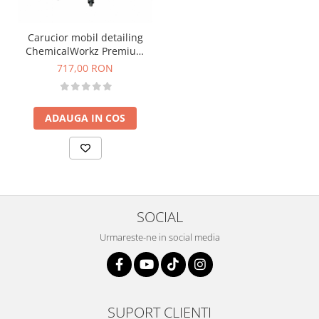
Carucior mobil detailing
ChemicalWorkz Premium
Detailing Trolley plastic
717,00 RON
ADAUGA IN COS
SOCIAL
Urmareste-ne in social media
SUPORT CLIENTI