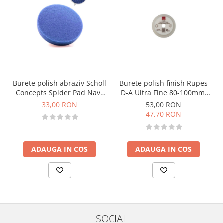
Burete polish abraziv Scholl
Burete polish finish Rupes
Concepts Spider Pad Navy
D-A Ultra Fine 80-100mm,
Blue, albastru, S 90mm
alb
33,00 RON
53,00 RON
47,70 RON
ADAUGA IN COS
ADAUGA IN COS
SOCIAL