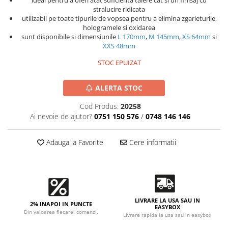
Accesorii intretinere si protectie
ideal pentru a oferi atat suficienta taiere cat si un finisaj cu
stralucire ridicata
DETAILING RAPID EXTERIOR
utilizabil pe toate tipurile de vopsea pentru a elimina zgarieturile,
hologramele si oxidarea
Solutii detailing rapid
sunt disponibile si dimensiunile
L 170mm
,
M 145mm
,
XS 64mm
si
Accesorii detailing rapid
XXS 48mm
ACCESORII EXTERIOR
STOC EPUIZAT
CONSUMABILE AUTO
ALERTA STOC
Cod Produs:
20258
Ai nevoie de ajutor?
0751 150 576
/
0748 146 146
Adauga la Favorite
Cere informatii
LIVRARE LA USA SAU IN
2% INAPOI IN PUNCTE
EASYBOX
Din valoarea fiecarei comenzi.
Livrare rapida la usa sau in easybox