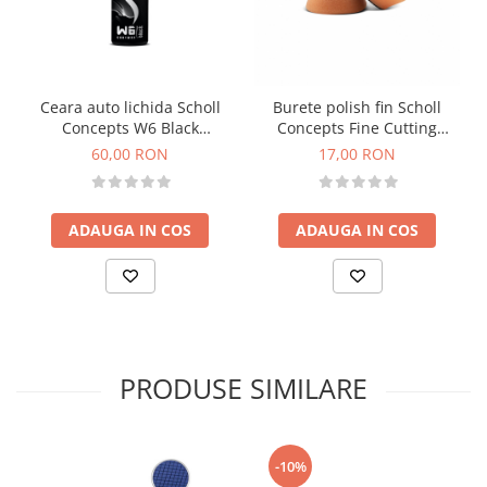
Ceara auto lichida Scholl
Burete polish fin Scholl
Concepts W6 Black
Concepts Fine Cutting
Coatwax, 250ml
Premium Pad, portocaliu,
60,00 RON
17,00 RON
XXS 48mm
ADAUGA IN COS
ADAUGA IN COS
PRODUSE SIMILARE
-10%