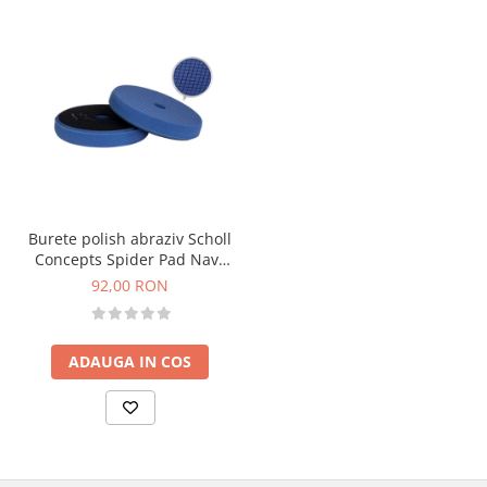
Burete polish abraziv Scholl
Concepts Spider Pad Navy
Blue, albastru, M 145mm
92,00 RON
ADAUGA IN COS