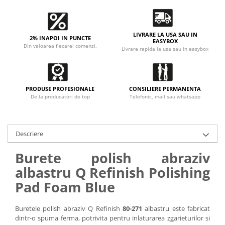
LIVRARE LA USA SAU IN
2% INAPOI IN PUNCTE
EASYBOX
Din valoarea fiecarei comenzi.
Livrare rapida la usa sau in easybox
PRODUSE PROFESIONALE
CONSILIERE PERMANENTA
De la producatori de top
Telefonic, mail sau whatsapp
Descriere
Burete polish abraziv
albastru Q Refinish Polishing
Pad Foam Blue
Buretele polish abraziv Q Refinish
80-271
albastru este fabricat
dintr-o spuma ferma, potrivita pentru inlaturarea zgarieturilor si