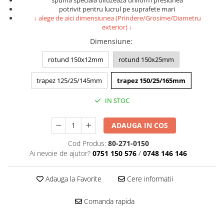
Accesorii intretinere si protectie
spuma speciala difuzeaza uniform presiunea
potrivit pentru lucrul pe suprafete mari
DETAILING RAPID EXTERIOR
↓ alege de aici dimensiunea (Prindere/Grosime/Diametru
exterior) ↓
Solutii detailing rapid
Dimensiune
:
Accesorii detailing rapid
ACCESORII EXTERIOR
rotund 150x12mm
rotund 150x25mm
CONSUMABILE AUTO
trapez 125/25/145mm
trapez 150/25/165mm
IN STOC
ADAUGA IN COS
Cod Produs:
80-271-0150
Ai nevoie de ajutor?
0751 150 576
/
0748 146 146
Adauga la Favorite
Cere informatii
Comanda rapida