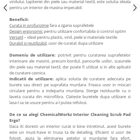
vinilului, tapiteriei din piele sau material textil, este solutia ideala
pentru un interior de masina impecabil.
Beneficii:
Curata in profunzime
fara a zgaria suprafetele
Design ergonomic
pentru utilizare confortabila si control optim
Versatil
– ideal pentru plastic, vinil, piele si materiale textile
Durabil si reutilizabil
, usor de curatat dupa utilizare
Domeniu de utilizare:
potrivit pentru curatarea suprafetelor
interioare ale masinii, precum bordul, panourile usilor, scaunele
din piele sau material textil, dar poate fi utilizat si in alte aplicatii
de curatare casnica.
Indicatii de utilizare:
aplica solutia de curatare adecvata pe
burete sau direct pe suprafata murdara. Freaca usor in miscari
circulare pentru a indeparta murdaria. Sterge reziduurile cu o
laveta curata din microfibra. Clateste buretele dupa utilizare si
lasa-l sa se usuce pentru a-l putea refolosi.
De ce sa alegi ChemicalWorkz Interior Cleaning Scrub Pad
Ergo?
Daca iti doresti un interior curat si bine intretinut, acest burete
este un must-have in trusa ta de detailing. Eficient si usor de
folosit, ajuta la eliminarea petelor si murdariei fara efort,