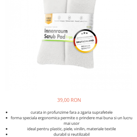
Solutii curatare plastic
Abrazive
DECONTAMINARE AUTO
Dressing plastic
Mascare
Solutii decontaminare
Accesorii curatare si intretinere
plastic
Altele
Argila decontaminare
STICLA
POLISH
Solutii curatare sticla
Degresante
Accesorii curatare sticla
Paste Polish
DETAILING RAPID INTERIOR
Bureti, Talere
Masini de Polishat
Solutii detailing rapid interior
Accesorii polish auto
Accesorii detailing rapid interior
INTRETINERE SI PROTECTIE
ODORIZANTE SI PARFUMURI
Jante
ACCESORII INTERIOR
Vopsea
39,00 RON
Plastic si Cauciuc Exterior
curata in profunzime fara a zgaria suprafetele
Geamuri
forma speciala ergonomica permite o prindere mai buna si un lucru
Soft-Top
mai usor
ideal pentru plastic, piele, vinilin, materiale textile
Folie PPF si PVC
durabil si reutilizabil