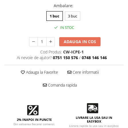
Accesorii intretinere si protectie
Ambalare
:
DETAILING RAPID EXTERIOR
1 buc
3 buc
Solutii detailing rapid
Accesorii detailing rapid
IN STOC
ACCESORII EXTERIOR
CONSUMABILE AUTO
ADAUGA IN COS
Cod Produs:
CW-ICPE-1
Ai nevoie de ajutor?
0751 150 576
/
0748 146 146
Adauga la Favorite
Cere informatii
Comanda rapida
LIVRARE LA USA SAU IN
2% INAPOI IN PUNCTE
EASYBOX
Din valoarea fiecarei comenzi.
Livrare rapida la usa sau in easybox