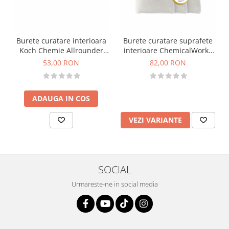
Burete curatare interioara
Burete curatare suprafete
Koch Chemie Allrounder
interioare ChemicalWorkz
Scrubber
Interior Cleaning Scrub Pad
53,00 RON
82,00 RON
ADAUGA IN COS
VEZI VARIANTE
SOCIAL
Urmareste-ne in social media