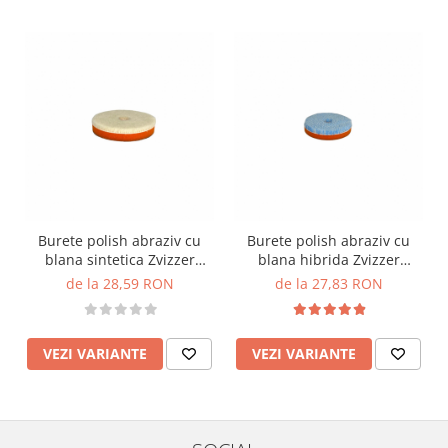
Burete polish abraziv cu
Burete polish abraziv cu
blana sintetica Zvizzer
blana hibrida Zvizzer
Thermo Velour Wool Pad
Thermo Hybrid Wool Pad,
de la 28,59 RON
de la 27,83 RON
portocaliu
VEZI VARIANTE
VEZI VARIANTE