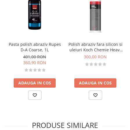
Pasta polish abraziv Rupes
Polish abraziv fara silicon si
D-A Coarse, 1L
uleiuri Koch Chemie Heavy
Cut, H9.02, 1L
401,00 RON
300,00 RON
360,90 RON
ADAUGA IN COS
ADAUGA IN COS
PRODUSE SIMILARE