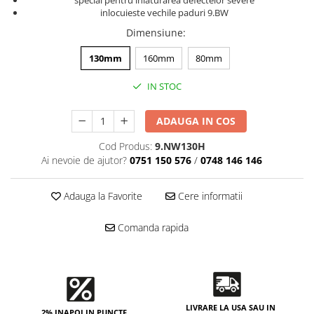
Accesorii intretinere si protectie
special pentru inlaturarea defectelor severe
inlocuieste vechile paduri 9.BW
DETAILING RAPID EXTERIOR
Dimensiune
:
Solutii detailing rapid
Accesorii detailing rapid
130mm
160mm
80mm
ACCESORII EXTERIOR
IN STOC
CONSUMABILE AUTO
ADAUGA IN COS
Cod Produs:
9.NW130H
Ai nevoie de ajutor?
0751 150 576
/
0748 146 146
Adauga la Favorite
Cere informatii
Comanda rapida
LIVRARE LA USA SAU IN
2% INAPOI IN PUNCTE