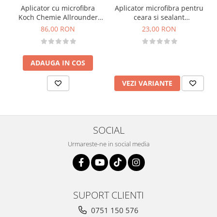
Aplicator cu microfibra
Aplicator microfibra pentru
Koch Chemie Allrounder
ceara si sealant
Microfiber Sponge, set 2buc
ChemicalWorkz Wax and
86,00 RON
23,00 RON
Seal Applicators, pachet
2buc
ADAUGA IN COS
VEZI VARIANTE
SOCIAL
Urmareste-ne in social media
SUPORT CLIENTI
0751 150 576