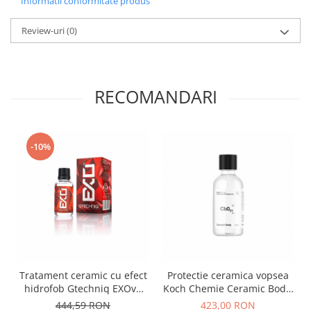
Informatii conformitate produs
Review-uri
(0)
RECOMANDARI
-10%
Tratament ceramic cu efect
Protectie ceramica vopsea
hidrofob Gtechniq EXOv5
Koch Chemie Ceramic Body,
Ultra Durable Hydrophobic
Cb0.01, set 30ml
444,59 RON
423,00 RON