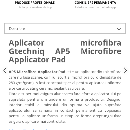
PRODUSE PROFESIONALE
CONSILIERE PERMANENTA
De la producatori de top
Telefonic, mail sau whatsapp
Descriere
Aplicator microfibra
Gtechniq AP5 Microfibre
Applicator Pad
AP5 Microfibre Applicator Pad
este un aplicator din microfibra
care nu lasa scame, cu firul scurt si microfibra cu o densitate de
280 g/m²(gsm). A fost conceput special pentru aplicarea uniforma
a oricarui coating ceramic, sealant sau ceara.
Fibrele super moi asigura alunecarea fara efort a aplicatorului pe
suprafata pentru o intindere uniforma a produsului. Designul
interior stabil al miezului din spuma va ajuta suprafata
aplicatorului sa ramana in contact permanent cu vopseaua
pentru o aplicare uniforma, in timp ce forma dreptunghiulara
asigura o aplicare mai controlata.