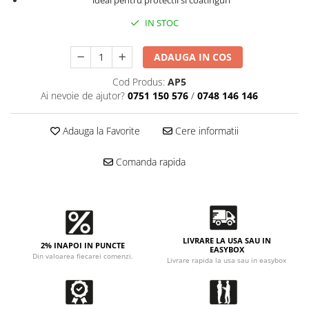
Accesorii intretinere si protectie
ideal pentru protectii si coatinguri
DETAILING RAPID EXTERIOR
IN STOC
Solutii detailing rapid
ADAUGA IN COS
Accesorii detailing rapid
ACCESORII EXTERIOR
Cod Produs:
AP5
Ai nevoie de ajutor?
0751 150 576
/
0748 146 146
CONSUMABILE AUTO
Adauga la Favorite
Cere informatii
Comanda rapida
LIVRARE LA USA SAU IN
2% INAPOI IN PUNCTE
EASYBOX
Din valoarea fiecarei comenzi.
Livrare rapida la usa sau in easybox